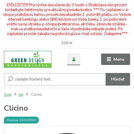
DÔLEŽITÉ!!! Pre rýchle doručenie do 3 hodín v Bratislave nás prosím
kontaktujte telefonicky pre aktuálnu ponuku kvetov. *** Po zaplatení v e-
shope platobnou kartou prosím nezabudnite 1. potvrdiť platbu vo Vašom
internet bankingu alebo SMS kódom od Vašej banky 2. po potvrdení
vráťte sa na stránku e-shopu kvetinárstva, ak treba, obnovte stránku -
inak sa platba neuskutoční a Vaša objednávka nebude platná. Po
zaplatení prosím čakajte na potvrdzujúci e-mail od nás. Ďakujeme.***
EUR
Menu
Hľadať
Úvod
Iné
Clicino
Clicino
Doprava ZADARMO