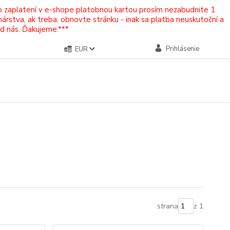
Po zaplatení v e-shope platobnou kartou prosím nezabudnite 1.
rstva, ak treba, obnovte stránku - inak sa platba neuskutoční a
od nás. Ďakujeme.***
Prihlásenie
EUR
strana
z 1