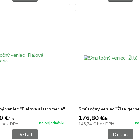
ý veniec "Fialová alstromeria"
Smútočný veniec "Žltá gerb
0 €
176,80 €
/
ks
/
ks
na objednávku
na
€
bez DPH
143,74 €
bez DPH
Detail
Detail