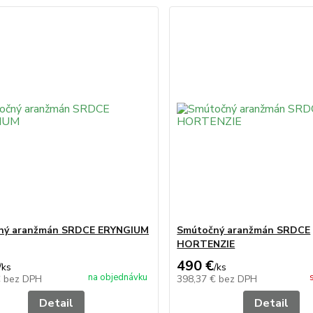
ný aranžmán SRDCE ERYNGIUM
Smútočný aranžmán SRDCE
HORTENZIE
490 €
/
ks
/
ks
na objednávku
€
bez DPH
398,37 €
bez DPH
Detail
Detail