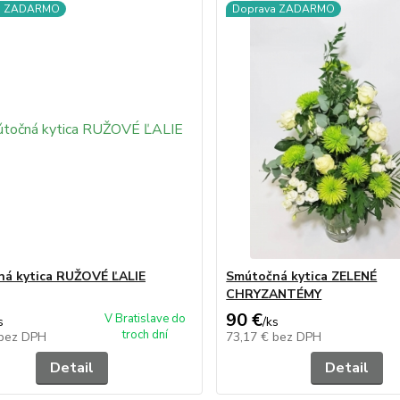
a ZADARMO
Doprava ZADARMO
á kytica RUŽOVÉ ĽALIE
Smútočná kytica ZELENÉ
CHRYZANTÉMY
90 €
V Bratislave do
s
/
ks
troch dní
bez DPH
73,17 €
bez DPH
Detail
Detail