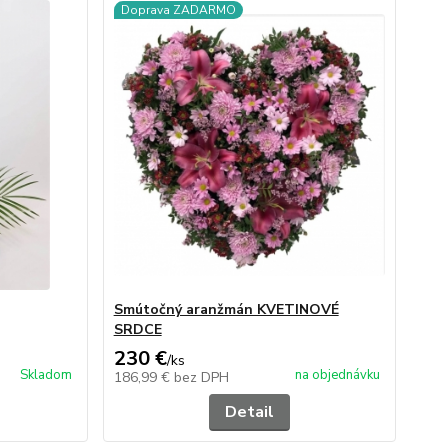
Doprava ZADARMO
Smútočný aranžmán KVETINOVÉ
SRDCE
230 €
/
ks
Skladom
na objednávku
186,99 €
bez DPH
Detail