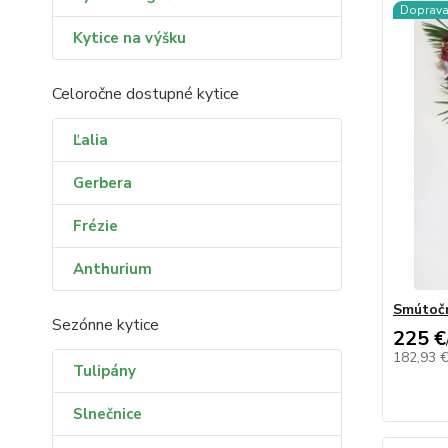
Doprav
Kytice na výšku
Celoročne dostupné kytice
Ľalia
Gerbera
Frézie
Anthurium
Smútoč
Sezónne kytice
225 €
182,93 
Tulipány
Slnečnice