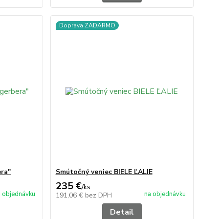
Doprava ZADARMO
era"
Smútočný veniec BIELE ĽALIE
235 €
/
ks
 objednávku
na objednávku
191,06 €
bez DPH
Detail