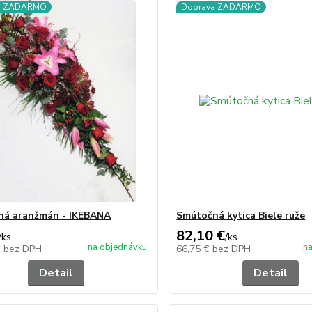
a ZADARMO
Doprava ZADARMO
ná aranžmán - IKEBANA
Smútočná kytica Biele ruže
82,10 €
/
ks
/
ks
na objednávku
na
€
bez DPH
66,75 €
bez DPH
Detail
Detail