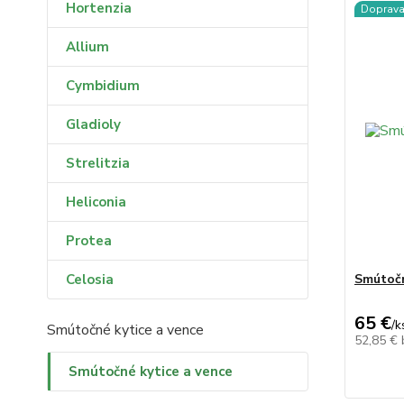
Hortenzia
Doprav
Allium
Cymbidium
Gladioly
Strelitzia
Heliconia
Protea
Celosia
Smútočn
65 €
/
k
Smútočné kytice a vence
52,85 €
Smútočné kytice a vence