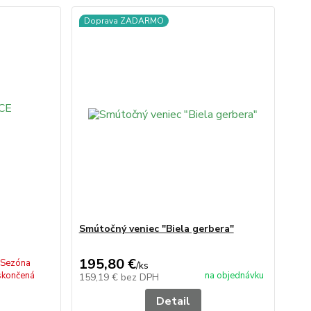
Doprava ZADARMO
Smútočný veniec "Biela gerbera"
195,80 €
Sezóna
/
ks
skončená
na objednávku
159,19 €
bez DPH
Detail