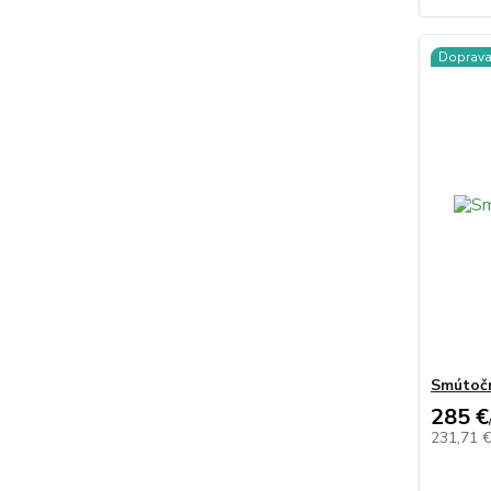
Doprav
Smútoč
285 €
231,71 