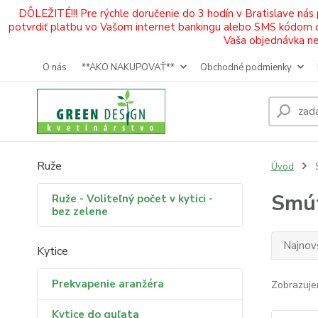
DÔLEŽITÉ!!! Pre rýchle doručenie do 3 hodín v Bratislave nás
potvrdiť platbu vo Vašom internet bankingu alebo SMS kódom od 
Vaša objednávka neb
O nás
**AKO NAKUPOVAŤ**
Obchodné podmienky
Ruže
Úvod
S
Smút
Ruže - Voliteľný počet v kytici -
bez zelene
Najnov
Kytice
Prekvapenie aranžéra
Zobrazuje
Kytice do guľata