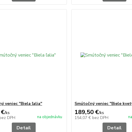
 veniec "Biela ľalia"
Smútočný veniec "Biele kvet
 €
189,50 €
/
ks
/
ks
na objednávku
na
bez DPH
154,07 €
bez DPH
Detail
Detail