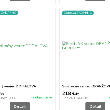
a ZADARMO
Doprava ZADARMO
ný veniec DOFIALOVA
Smútočný veniec ORANŽOV
218 €
/
ks
/
ks
na objednávku
na
€
bez DPH
177,24 €
bez DPH
Detail
Detail