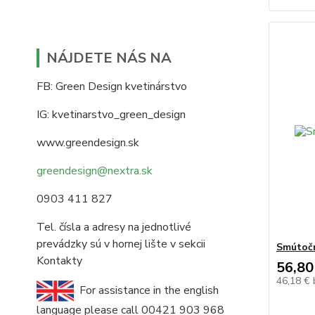
NÁJDETE NÁS NA
FB: Green Design kvetinárstvo
IG: kvetinarstvo_green_design
www.greendesign.sk
greendesign@nextra.sk
0903 411 827
Tel. čísla a adresy na jednotlivé
prevádzky sú v hornej lište v sekcii
Smútočný
Kontakty
56,80
46,18 €
For assistance in the english
language please call 00421 903 968