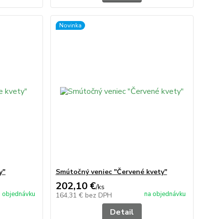
Novinka
y"
Smútočný veniec "Červené kvety"
202,10 €
/
ks
 objednávku
na objednávku
164,31 €
bez DPH
Detail