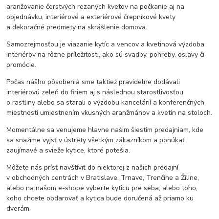
aranžovanie čerstvých rezaných kvetov na počkanie aj na
objednávku, interiérové a exteriérové črepníkové kvety
a dekoračné predmety na skrášlenie domova.
Samozrejmosťou je viazanie kytíc a vencov a kvetinová výzdoba
interiérov na rôzne príležitosti, ako sú svadby, pohreby, oslavy či
promócie.
Počas nášho pôsobenia sme taktiež pravidelne dodávali
interiérovú zeleň do firiem aj s následnou starostlivosťou
o rastliny alebo sa starali o výzdobu kancelárií a konferenčných
miestností umiestnením vkusných aranžmánov a kvetín na stoloch.
Momentálne sa venujeme hlavne našim šiestim predajniam, kde
sa snažíme vyjsť v ústrety všetkým zákazníkom a ponúkať
zaujímavé a svieže kytice, ktoré potešia.
Môžete nás prísť navštíviť do niektorej z našich predajní
v obchodných centrách v Bratislave, Trnave, Trenčíne a Žiline,
alebo na našom e-shope vyberte kyticu pre seba, alebo toho,
koho chcete obdarovať a kytica bude doručená až priamo ku
dverám.