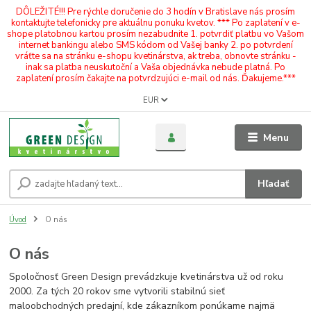
DÔLEŽITÉ!!! Pre rýchle doručenie do 3 hodín v Bratislave nás prosím
kontaktujte telefonicky pre aktuálnu ponuku kvetov. *** Po zaplatení v e-
shope platobnou kartou prosím nezabudnite 1. potvrdiť platbu vo Vašom
internet bankingu alebo SMS kódom od Vašej banky 2. po potvrdení
vráťte sa na stránku e-shopu kvetinárstva, ak treba, obnovte stránku -
inak sa platba neuskutoční a Vaša objednávka nebude platná. Po
zaplatení prosím čakajte na potvrdzujúci e-mail od nás. Ďakujeme.***
EUR
Menu
Hľadať
Úvod
O nás
O nás
Spoločnosť Green Design prevádzkuje kvetinárstva už od roku
2000. Za tých 20 rokov sme vytvorili stabilnú sieť
maloobchodných predajní, kde zákazníkom ponúkame najmä