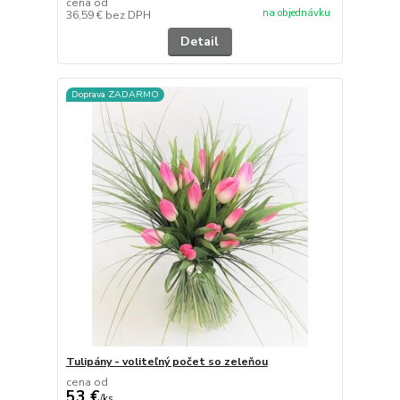
cena od
na objednávku
36,59 €
bez DPH
Detail
Doprava ZADARMO
Tulipány - voliteľný počet so zeleňou
cena od
53 €
/
ks