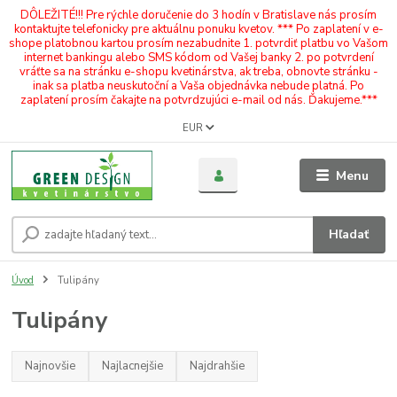
DÔLEŽITÉ!!! Pre rýchle doručenie do 3 hodín v Bratislave nás prosím
kontaktujte telefonicky pre aktuálnu ponuku kvetov. *** Po zaplatení v e-
shope platobnou kartou prosím nezabudnite 1. potvrdiť platbu vo Vašom
internet bankingu alebo SMS kódom od Vašej banky 2. po potvrdení
vráťte sa na stránku e-shopu kvetinárstva, ak treba, obnovte stránku -
inak sa platba neuskutoční a Vaša objednávka nebude platná. Po
zaplatení prosím čakajte na potvrdzujúci e-mail od nás. Ďakujeme.***
EUR
Menu
Hľadať
Úvod
Tulipány
Tulipány
Najnovšie
Najlacnejšie
Najdrahšie