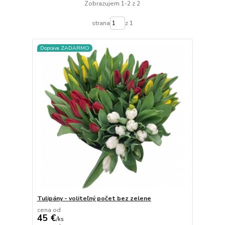
Zobrazujem 1-2 z 2
strana
z 1
Doprava ZADARMO
Tulipány - voliteľný počet bez zelene
cena od
45 €
/
ks