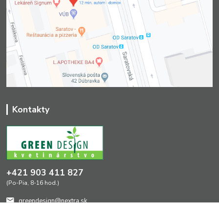
Kontakty
+421 903 411 827
(Po-Pia, 8-16 hod.)
greendesign@nextra.sk