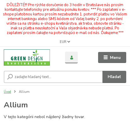
DÔLEŽITÉ!!! Pre rýchle doručenie do 3 hodín v Bratislave nás prosím
kontaktujte telefonicky pre aktuálnu ponuku kvetov. *** Po zaplatení v e-
shope platobnou kartou prosím nezabudnite 1. potvrdiť platbu vo Vašom
internet bankingu alebo SMS kódom od Vašej banky 2. po potvrdení
vráťte sa na stránku e-shopu kvetinárstva, ak treba, obnovte stránku -
inak sa platba neuskutoční a Vaša objednávka nebude platná. Po
zaplatení prosím čakajte na potvrdzujúci e-mail od nás. Ďakujeme.***
EUR
Menu
Hľadať
Úvod
Allium
Allium
V tejto kategórii nebol nájdený žiadny tovar.