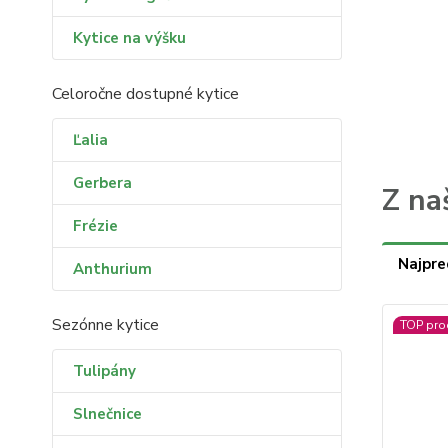
Kytice na výšku
Celoročne dostupné kytice
Ľalia
Gerbera
Z na
Frézie
Najpre
Anthurium
Sezónne kytice
TOP pro
Tulipány
Slnečnice