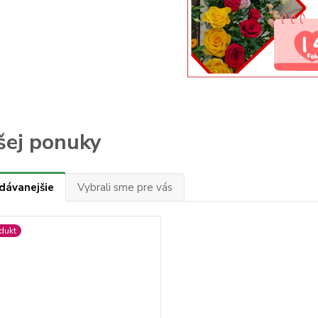
šej ponuky
dávanejšie
Vybrali sme pre vás
dukt