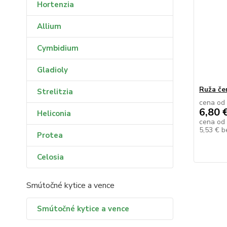
Hortenzia
Allium
Cymbidium
Gladioly
Ruža če
Strelitzia
cena od
6,80 
Heliconia
cena od
5,53 €
b
Protea
Celosia
Smútočné kytice a vence
Smútočné kytice a vence