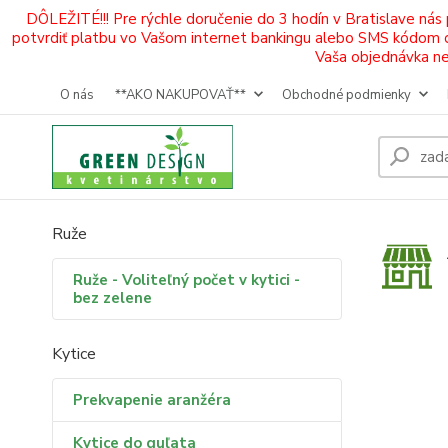
DÔLEŽITÉ!!! Pre rýchle doručenie do 3 hodín v Bratislave nás
potvrdiť platbu vo Vašom internet bankingu alebo SMS kódom od 
Vaša objednávka neb
O nás
**AKO NAKUPOVAŤ**
Obchodné podmienky
Ruže
Ruže - Voliteľný počet v kytici -
bez zelene
Kytice
Prekvapenie aranžéra
Kytice do guľata