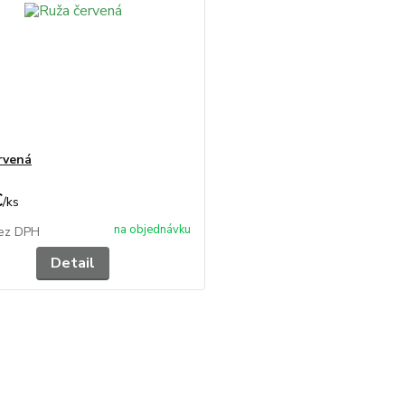
rvená
€
/
ks
na objednávku
ez DPH
Detail