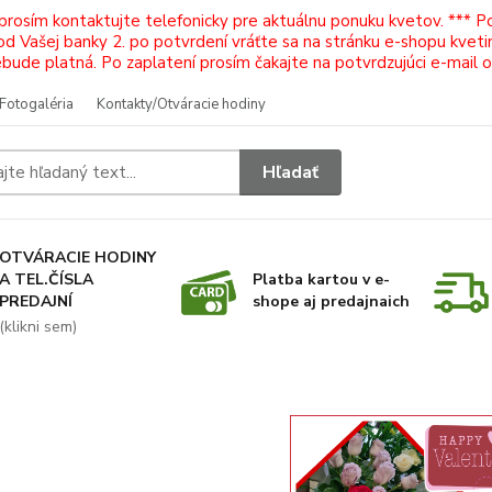
 prosím kontaktujte telefonicky pre aktuálnu ponuku kvetov. *** 
Vašej banky 2. po potvrdení vráťte sa na stránku e-shopu kvetiná
ude platná. Po zaplatení prosím čakajte na potvrdzujúci e-mail 
Fotogaléria
Kontakty/Otváracie hodiny
Hľadať
OTVÁRACIE HODINY
A TEL.ČÍSLA
Platba kartou v e-
PREDAJNÍ
shope aj predajnaich
(klikni sem)