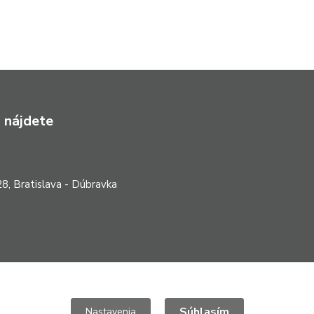
 nájdete
8, Bratislava - Dúbravka
Súhlasím
Nastavenia