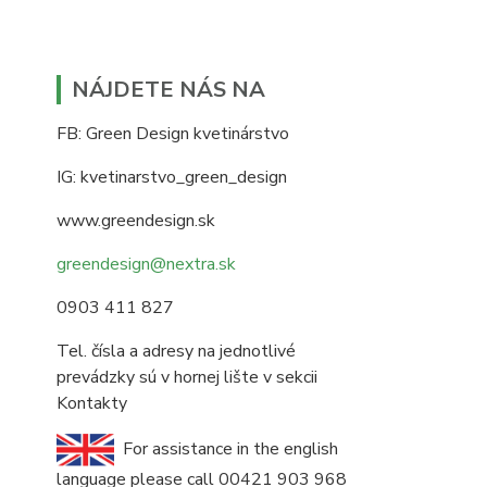
NÁJDETE NÁS NA
FB: Green Design kvetinárstvo
IG: kvetinarstvo_green_design
www.greendesign.sk
greendesign@nextra.sk
0903 411 827
Tel. čísla a adresy na jednotlivé
prevádzky sú v hornej lište v sekcii
Kontakty
For assistance in the english
language please call 00421 903 968