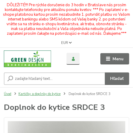
DÔLEŽITÉ!!! Pre rýchle doručenie do 3 hodín v Bratislave nás prosím
kontaktujte telefonicky pre aktuálnu ponuku kvetov. *** Po zaplatení v e-
shope platobnou kartou prosím nezabudnite 1. potvrdiť platbu vo Vašom
internet bankingu alebo SMS kódom od Vašej banky 2. po potvrdení
vráťte sa na stránku e-shopu kvetinárstva, ak treba, obnovte stránku -
inak sa platba neuskutoční a Vaša objednávka nebude platná. Po
zaplatení prosím čakajte na potvrdzujúci e-mail od nás. Ďakujeme.***
EUR
Menu
Hľadať
Úvod
Kartičky a doplnky do kytice
Doplnok do kytice SRDCE 3
Doplnok do kytice SRDCE 3