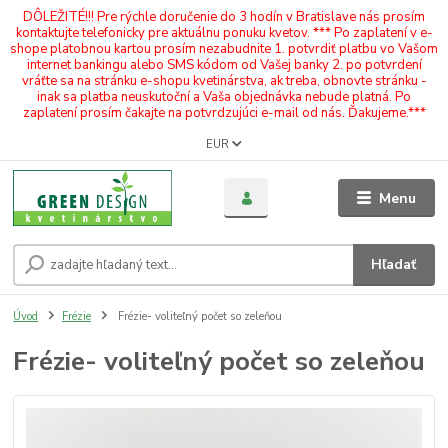
DÔLEŽITÉ!!! Pre rýchle doručenie do 3 hodín v Bratislave nás prosím
kontaktujte telefonicky pre aktuálnu ponuku kvetov. *** Po zaplatení v e-
shope platobnou kartou prosím nezabudnite 1. potvrdiť platbu vo Vašom
internet bankingu alebo SMS kódom od Vašej banky 2. po potvrdení
vráťte sa na stránku e-shopu kvetinárstva, ak treba, obnovte stránku -
inak sa platba neuskutoční a Vaša objednávka nebude platná. Po
zaplatení prosím čakajte na potvrdzujúci e-mail od nás. Ďakujeme.***
EUR
Menu
Hľadať
Úvod
Frézie
Frézie- voliteľný počet so zeleňou
Frézie- voliteľný počet so zeleňou