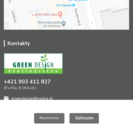
Kontakty
+421 903 411 827
(Po-Pia, 8-16 hod.)
greendesign@nextra.sk
Súhlasím
Nastavenia