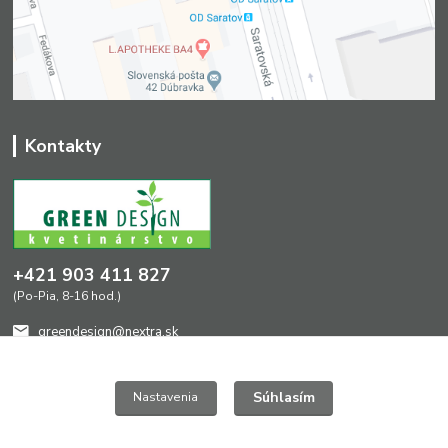
Kontakty
+421 903 411 827
(Po-Pia, 8-16 hod.)
greendesign@nextra.sk
Súhlasím
Nastavenia