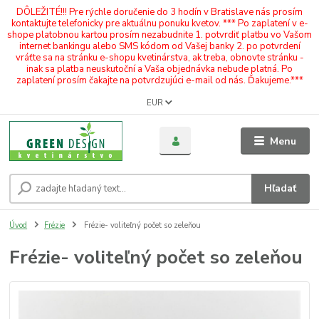
DÔLEŽITÉ!!! Pre rýchle doručenie do 3 hodín v Bratislave nás prosím
kontaktujte telefonicky pre aktuálnu ponuku kvetov. *** Po zaplatení v e-
shope platobnou kartou prosím nezabudnite 1. potvrdiť platbu vo Vašom
internet bankingu alebo SMS kódom od Vašej banky 2. po potvrdení
vráťte sa na stránku e-shopu kvetinárstva, ak treba, obnovte stránku -
inak sa platba neuskutoční a Vaša objednávka nebude platná. Po
zaplatení prosím čakajte na potvrdzujúci e-mail od nás. Ďakujeme.***
EUR
Menu
Hľadať
Úvod
Frézie
Frézie- voliteľný počet so zeleňou
Frézie- voliteľný počet so zeleňou