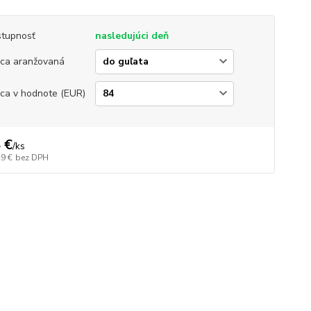
tupnosť
nasledujúci deň
ica aranžovaná
ica v hodnote (EUR)
 €
/
ks
29 €
bez DPH