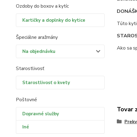
Ozdoby do boxov a kytíc
DONÁŠK
Kartičky a doplnky do kytice
Túto kyti
STAROS
Špeciálne aražmány
Ako sa sp
Na objednávku
Starostlivosť
Starostlivosť o kvety
Poštovné
Tovar 
Dopravné služby
Prekv
Iné