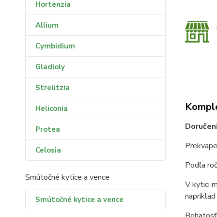
Hortenzia
Allium
Cymbidium
Gladioly
Strelitzia
Komple
Heliconia
Doručeni
Protea
Prekvapen
Celosia
Podľa roč
Smútočné kytice a vence
V kytici 
napríklad 
Smútočné kytice a vence
Bohatosť 