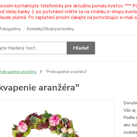
 prosím kontaktujte telefonicky pre aktuálnu ponuku kvetov. *** 
Vašej banky 2. po potvrdení vráťte sa na stránku e-shopu kvetiná
ude platná. Po zaplatení prosím čakajte na potvrdzujúci e-mail 
Fotogaléria
Kontakty/Otváracie hodiny
Hľadať
rekvapenie aranžéra
"Prekvapenie aranžéra"
kvapenie aranžéra"
Doruče
Vás aj
Podľa 
ako tul
ozdoben