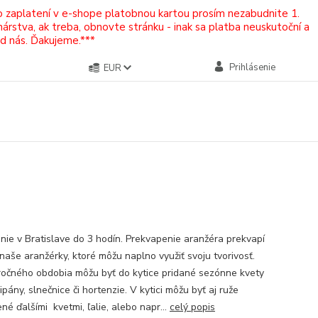
Po zaplatení v e-shope platobnou kartou prosím nezabudnite 1.
rstva, ak treba, obnovte stránku - inak sa platba neuskutoční a
od nás. Ďakujeme.***
Prihlásenie
EUR
nie v Bratislave do 3 hodín. Prekvapenie aranžéra prekvapí
 naše aranžérky, ktoré môžu naplno využiť svoju tvorivosť.
ročného obdobia môžu byť do kytice pridané sezónne kvety
ipány, slnečnice či hortenzie. V kytici môžu byť aj ruže
é ďalšími kvetmi, ľalie, alebo napr...
celý popis