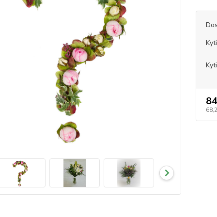
Dos
Kyt
Kyt
84
68,