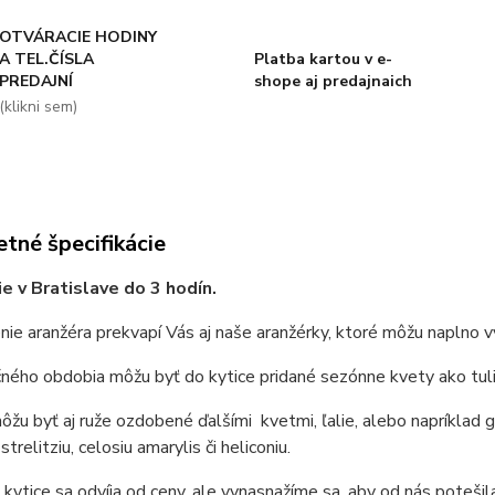
OTVÁRACIE HODINY
A TEL.ČÍSLA
Platba kartou v e-
PREDAJNÍ
shope aj predajnaich
(klikni sem)
tné špecifikácie
e v Bratislave do 3 hodín.
ie aranžéra prekvapí Vás aj naše aranžérky, ktoré môžu naplno vy
ného obdobia môžu byť do kytice pridané sezónne kvety ako tulip
môžu byť aj ruže ozdobené ďalšími kvetmi, ľalie, alebo napríklad 
strelitziu, celosiu amarylis či heliconiu.
kytice sa odvíja od ceny, ale vynasnažíme sa, aby od nás potešila