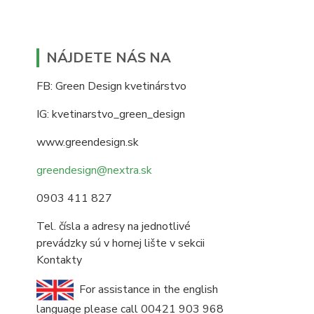
NÁJDETE NÁS NA
FB: Green Design kvetinárstvo
IG: kvetinarstvo_green_design
www.greendesign.sk
greendesign@nextra.sk
0903 411 827
Tel. čísla a adresy na jednotlivé
prevádzky sú v hornej lište v sekcii
Kontakty
For assistance in the english
language please call 00421 903 968