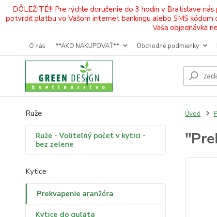
DÔLEŽITÉ!!! Pre rýchle doručenie do 3 hodín v Bratislave nás
potvrdiť platbu vo Vašom internet bankingu alebo SMS kódom od 
Vaša objednávka neb
O nás
**AKO NAKUPOVAŤ**
Obchodné podmienky
Ruže
Úvod
P
"Pre
Ruže - Voliteľný počet v kytici -
bez zelene
Kytice
Prekvapenie aranžéra
Kytice do guľata