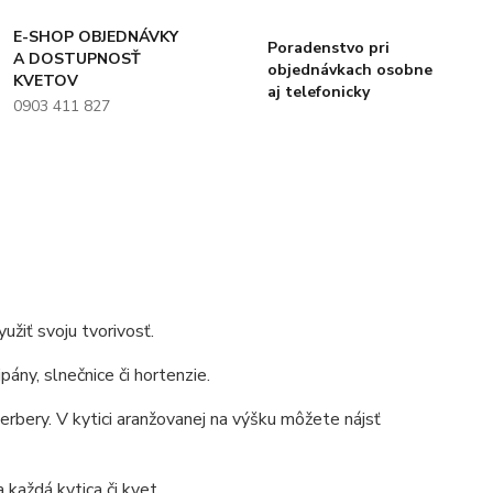
E-SHOP OBJEDNÁVKY
Poradenstvo pri
A DOSTUPNOSŤ
objednávkach osobne
KVETOV
aj telefonicky
0903 411 827
užiť svoju tvorivosť.
ány, slnečnice či hortenzie.
gerbery. V kytici aranžovanej na výšku môžete nájsť
 každá kytica či kvet.