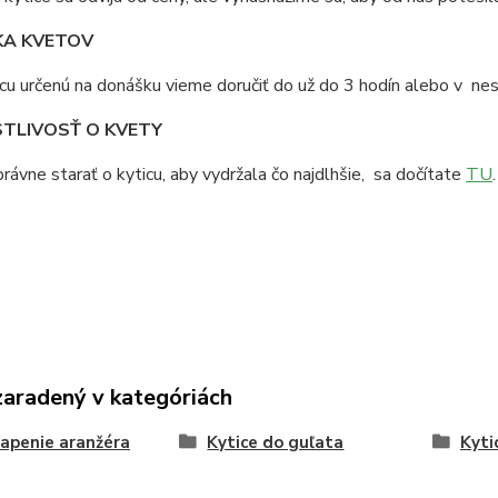
A KVETOV
cu určenú na donášku vieme doručiť do už do 3 hodín alebo v n
TLIVOSŤ O KVETY
rávne starať o kyticu, aby vydržala čo najdlhšie, sa dočítate
TU
.
zaradený v kategóriách
apenie aranžéra
Kytice do guľata
Kyti