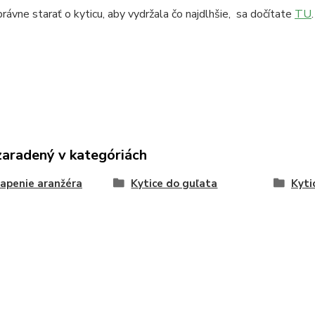
rávne starať o kyticu, aby vydržala čo najdlhšie, sa dočítate
TU
.
zaradený v kategóriách
apenie aranžéra
Kytice do guľata
Kyti