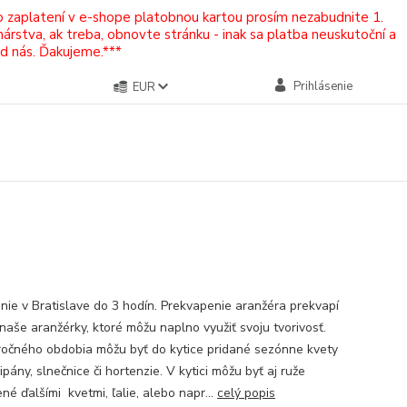
Po zaplatení v e-shope platobnou kartou prosím nezabudnite 1.
rstva, ak treba, obnovte stránku - inak sa platba neuskutoční a
od nás. Ďakujeme.***
Prihlásenie
EUR
nie v Bratislave do 3 hodín. Prekvapenie aranžéra prekvapí
 naše aranžérky, ktoré môžu naplno využiť svoju tvorivosť.
ročného obdobia môžu byť do kytice pridané sezónne kvety
ipány, slnečnice či hortenzie. V kytici môžu byť aj ruže
é ďalšími kvetmi, ľalie, alebo napr...
celý popis