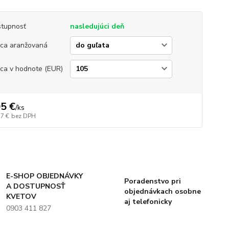
tupnosť
nasledujúci deň
ica aranžovaná
ica v hodnote (EUR)
5 €
/
ks
37 €
bez DPH
E-SHOP OBJEDNÁVKY
Poradenstvo pri
A DOSTUPNOSŤ
objednávkach osobne
KVETOV
aj telefonicky
0903 411 827