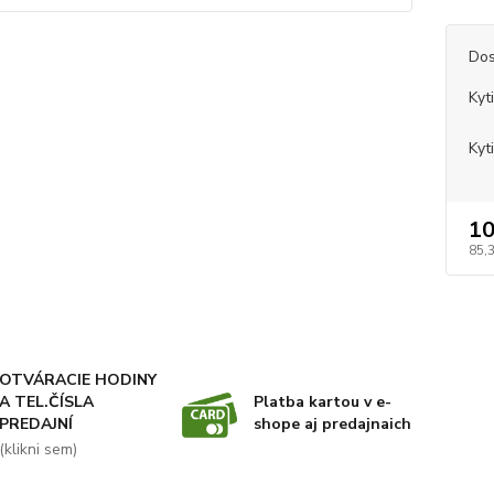
Dos
Kyt
Kyt
10
85,
OTVÁRACIE HODINY
A TEL.ČÍSLA
Platba kartou v e-
PREDAJNÍ
shope aj predajnaich
(klikni sem)