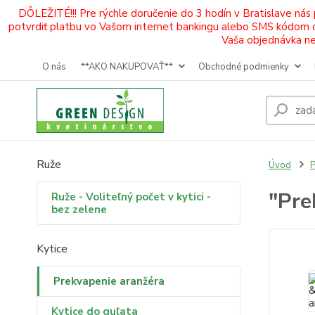
DÔLEŽITÉ!!! Pre rýchle doručenie do 3 hodín v Bratislave nás
potvrdiť platbu vo Vašom internet bankingu alebo SMS kódom od 
Vaša objednávka neb
O nás
**AKO NAKUPOVAŤ**
Obchodné podmienky
Ruže
Úvod
P
"Pre
Ruže - Voliteľný počet v kytici -
bez zelene
Kytice
Prekvapenie aranžéra
Kytice do guľata