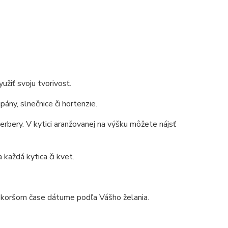
užiť svoju tvorivosť.
ány, slnečnice či hortenzie.
gerbery. V kytici aranžovanej na výšku môžete nájsť
 každá kytica či kvet.
eskoršom čase dátume podľa Vášho želania.