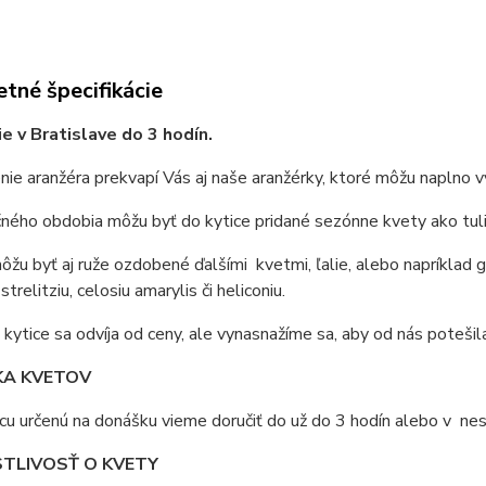
tné špecifikácie
e v Bratislave do 3 hodín.
ie aranžéra prekvapí Vás aj naše aranžérky, ktoré môžu naplno vy
ného obdobia môžu byť do kytice pridané sezónne kvety ako tulip
môžu byť aj ruže ozdobené ďalšími kvetmi, ľalie, alebo napríklad 
strelitziu, celosiu amarylis či heliconiu.
kytice sa odvíja od ceny, ale vynasnažíme sa, aby od nás potešila
A KVETOV
cu určenú na donášku vieme doručiť do už do 3 hodín alebo v n
TLIVOSŤ O KVETY