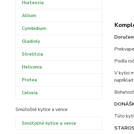
Hortenzia
Allium
Komple
Cymbidium
Doručeni
Gladioly
Prekvapen
Strelitzia
Podľa roč
Heliconia
V kytici 
Protea
napríklad 
Bohatosť 
Celosia
DONÁŠK
Smútočné kytice a vence
Túto kyti
Smútočné kytice a vence
STAROS