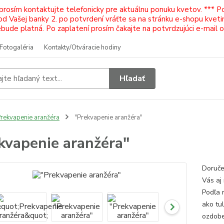
 prosím kontaktujte telefonicky pre aktuálnu ponuku kvetov. *** 
Vašej banky 2. po potvrdení vráťte sa na stránku e-shopu kvetiná
ude platná. Po zaplatení prosím čakajte na potvrdzujúci e-mail 
Fotogaléria
Kontakty/Otváracie hodiny
Hľadať
rekvapenie aranžéra
"Prekvapenie aranžéra"
kvapenie aranžéra"
Doruče
Vás aj
Podľa 
ako tul
ozdoben