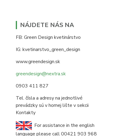
NÁJDETE NÁS NA
FB: Green Design kvetinárstvo
IG: kvetinarstvo_green_design
www.greendesign.sk
greendesign@nextra.sk
0903 411 827
Tel. čísla a adresy na jednotlivé
prevádzky sú v hornej lište v sekcii
Kontakty
For assistance in the english
language please call 00421 903 968