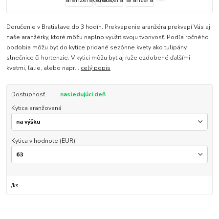
Doručenie v Bratislave do 3 hodín. Prekvapenie aranžéra prekvapí Vás aj
naše aranžérky, ktoré môžu naplno využiť svoju tvorivosť. Podľa ročného
obdobia môžu byť do kytice pridané sezónne kvety ako tulipány,
slnečnice či hortenzie. V kytici môžu byť aj ruže ozdobené ďalšími
kvetmi, ľalie, alebo napr...
celý popis
Dostupnosť
nasledujúci deň
Kytica aranžovaná
Kytica v hodnote (EUR)
/
ks