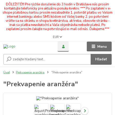
DÔLEŽITÉ!!! Pre rýchle doručenie do 3 hodín v Bratislave nás prosím
kontaktujte telefonicky pre aktuálnu ponuku kvetov. *** Po zaplatení v e-
shope platobnou kartou prosím nezabudnite 1. potvrdiť platbu vo Vašom
internet bankingu alebo SMS kódom od Vašej banky 2. po potvrdení
vráťte sa na stránku e-shopu kvetinárstva, ak treba, obnovte stránku -
inak sa platba neuskutoční a Vaša objednávka nebude platná. Po
zaplatení prosím čakajte na potvrdzujúci e-mail od nás. Ďakujeme.***
EUR
Menu
Hľadať
Úvod
Prekvapenie aranžéra
"Prekvapenie aranžéra"
"Prekvapenie aranžéra"