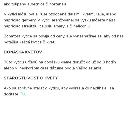
ako tulipány, slnečnice či hortenzie.
V kytici môžu byť aj ruže ozdobené ďalšími kvetmi, ľalie, alebo
napríklad gerbery. V kytici aranžovanej na výšku môžete nájsť
napríklad strelitziu, celosiu amarylis či heliconiu.
Bohatosť kytice sa odvíja od ceny, ale vynasnažíme sa, aby od nás
potešila každá kytica či kvet.
DONÁŠKA KVETOV
Túto kyticu určenú na donášku vieme doručiť do už do 3 hodín
alebo v neskoršom čase dátume podľa Vášho želania.
STAROSTLIVOSŤ O KVETY
Ako sa správne starať o kyticu, aby vydržala čo najdlhšie, sa
dočítate
TU
.