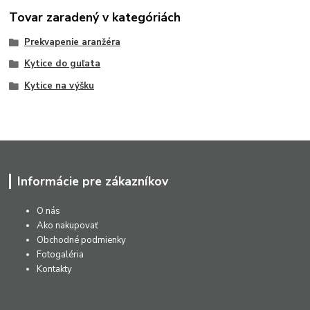
Tovar zaradený v kategóriách
Prekvapenie aranžéra
Kytice do guľata
Kytice na výšku
Informácie pre zákazníkov
O nás
Ako nakupovať
Obchodné podmienky
Fotogaléria
Kontakty