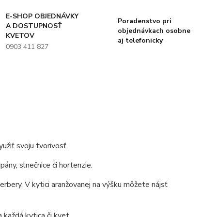
E-SHOP OBJEDNÁVKY
Poradenstvo pri
A DOSTUPNOSŤ
objednávkach osobne
KVETOV
aj telefonicky
0903 411 827
užiť svoju tvorivosť.
ány, slnečnice či hortenzie.
gerbery. V kytici aranžovanej na výšku môžete nájsť
 každá kytica či kvet.