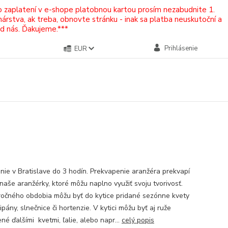
Po zaplatení v e-shope platobnou kartou prosím nezabudnite 1.
rstva, ak treba, obnovte stránku - inak sa platba neuskutoční a
od nás. Ďakujeme.***
Prihlásenie
EUR
nie v Bratislave do 3 hodín. Prekvapenie aranžéra prekvapí
 naše aranžérky, ktoré môžu naplno využiť svoju tvorivosť.
ročného obdobia môžu byť do kytice pridané sezónne kvety
ipány, slnečnice či hortenzie. V kytici môžu byť aj ruže
é ďalšími kvetmi, ľalie, alebo napr...
celý popis