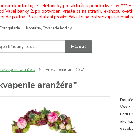
 prosím kontaktujte telefonicky pre aktuálnu ponuku kvetov. *** 
Vašej banky 2. po potvrdení vráťte sa na stránku e-shopu kvetiná
ude platná. Po zaplatení prosím čakajte na potvrdzujúci e-mail 
Fotogaléria
Kontakty/Otváracie hodiny
Hľadať
rekvapenie aranžéra
"Prekvapenie aranžéra"
kvapenie aranžéra"
Doruče
Vás aj
Podľa 
ako tul
ozdoben