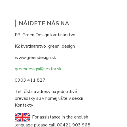
NÁJDETE NÁS NA
FB: Green Design kvetinárstvo
IG: kvetinarstvo_green_design
www.greendesign.sk
greendesign@nextra.sk
0903 411 827
Tel. čísla a adresy na jednotlivé
prevádzky sú v hornej lište v sekcii
Kontakty
For assistance in the english
language please call 00421 903 968