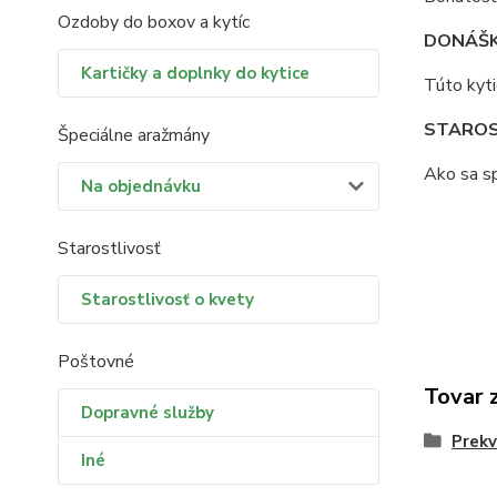
Ozdoby do boxov a kytíc
DONÁŠK
Kartičky a doplnky do kytice
Túto kyti
STAROS
Špeciálne aražmány
Ako sa sp
Na objednávku
Starostlivosť
Starostlivosť o kvety
Poštovné
Tovar 
Dopravné služby
Prekv
Iné