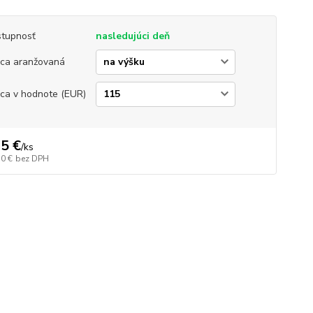
tupnosť
nasledujúci deň
ica aranžovaná
ica v hodnote (EUR)
5 €
/
ks
50 €
bez DPH