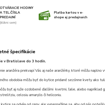
OTVÁRACIE HODINY
A TEL.ČÍSLA
Platba kartou v e-
PREDAJNÍ
shope aj predajnaich
(klikni sem)
tné špecifikácie
e v Bratislave do 3 hodín.
ie aranžéra prekvapí Vás aj naše aranžérky, ktoré môžu naplno vy
ného obdobia môžu byť do kytice pridané sezónne kvety ako tulip
môžu byť aj ruže ozdobené ďalšími kvetmi, ľalie, alebo napríklad 
strelitziu, celosiu amarylis či heliconiu.
kytice sa odvíja od ceny, ale vynasnažíme sa, aby od nás potešila