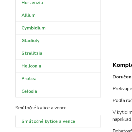
Hortenzia
Allium
Cymbidium
Gladioly
Strelitzia
Komple
Heliconia
Doručeni
Protea
Prekvapen
Celosia
Podľa roč
Smútočné kytice a vence
V kytici 
napríklad 
Smútočné kytice a vence
Bohatosť 