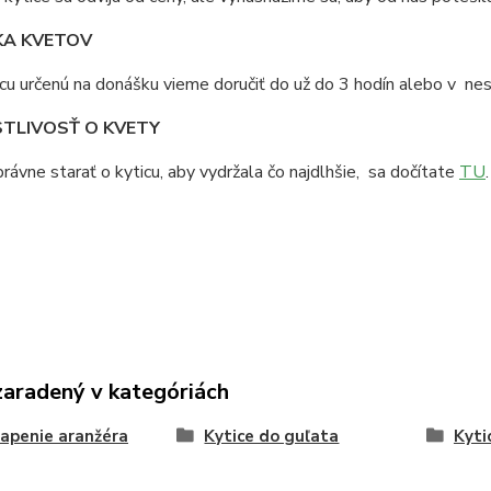
A KVETOV
cu určenú na donášku vieme doručiť do už do 3 hodín alebo v n
TLIVOSŤ O KVETY
rávne starať o kyticu, aby vydržala čo najdlhšie, sa dočítate
TU
.
zaradený v kategóriách
apenie aranžéra
Kytice do guľata
Kyti