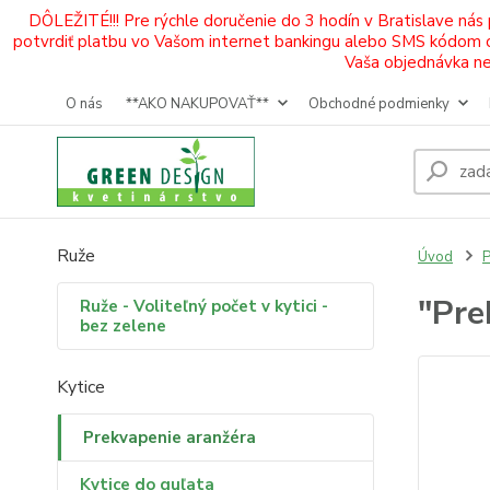
DÔLEŽITÉ!!! Pre rýchle doručenie do 3 hodín v Bratislave nás
potvrdiť platbu vo Vašom internet bankingu alebo SMS kódom od 
Vaša objednávka neb
O nás
**AKO NAKUPOVAŤ**
Obchodné podmienky
Ruže
Úvod
P
"Pre
Ruže - Voliteľný počet v kytici -
bez zelene
Kytice
Prekvapenie aranžéra
Kytice do guľata