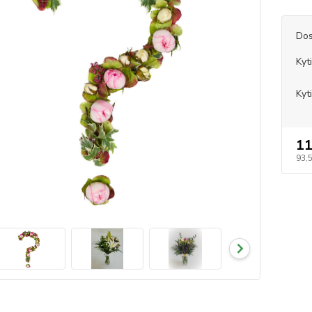
Dos
Kyt
Kyt
11
93,