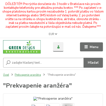
DÔLEŽITÉ!!! Pre rýchle doručenie do 3 hodín v Bratislave nás prosím
kontaktujte telefonicky pre aktuálnu ponuku kvetov. *** Po zaplatení v e-
shope platobnou kartou prosím nezabudnite 1. potvrdiť platbu vo Vašom
internet bankingu alebo SMS kódom od Vašej banky 2. po potvrdení
vráťte sa na stránku e-shopu kvetinárstva, ak treba, obnovte stránku -
inak sa platba neuskutoční a Vaša objednávka nebude platná. Po
zaplatení prosím čakajte na potvrdzujúci e-mail od nás. Ďakujeme.***
EUR
Menu
Hľadať
Úvod
Prekvapenie aranžéra
"Prekvapenie aranžéra"
"Prekvapenie aranžéra"