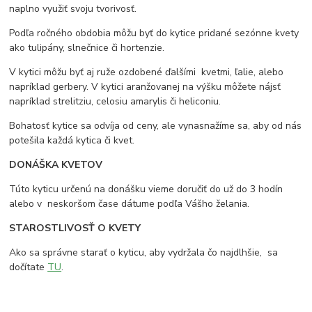
naplno využiť svoju tvorivosť.
Podľa ročného obdobia môžu byť do kytice pridané sezónne kvety
ako tulipány, slnečnice či hortenzie.
V kytici môžu byť aj ruže ozdobené ďalšími kvetmi, ľalie, alebo
napríklad gerbery. V kytici aranžovanej na výšku môžete nájsť
napríklad strelitziu, celosiu amarylis či heliconiu.
Bohatosť kytice sa odvíja od ceny, ale vynasnažíme sa, aby od nás
potešila každá kytica či kvet.
DONÁŠKA KVETOV
Túto kyticu určenú na donášku vieme doručiť do už do 3 hodín
alebo v neskoršom čase dátume podľa Vášho želania.
STAROSTLIVOSŤ O KVETY
Ako sa správne starať o kyticu, aby vydržala čo najdlhšie, sa
dočítate
TU
.