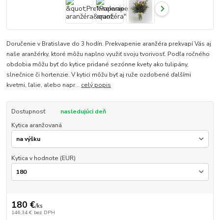
Doručenie v Bratislave do 3 hodín. Prekvapenie aranžéra prekvapí Vás aj
naše aranžérky, ktoré môžu naplno využiť svoju tvorivosť. Podľa ročného
obdobia môžu byť do kytice pridané sezónne kvety ako tulipány,
slnečnice či hortenzie. V kytici môžu byť aj ruže ozdobené ďalšími
kvetmi, ľalie, alebo napr...
celý popis
Dostupnosť
nasledujúci deň
Kytica aranžovaná
Kytica v hodnote (EUR)
180 €
/
ks
146,34 €
bez DPH