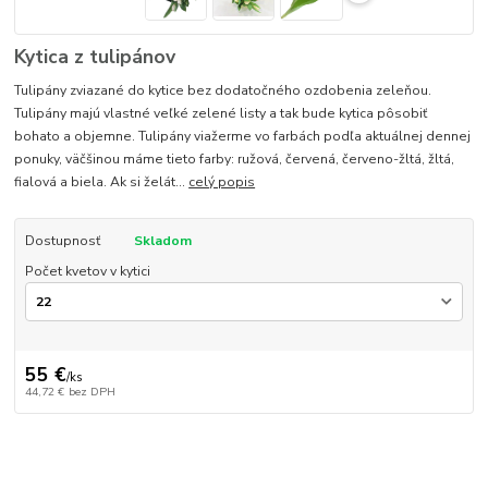
Kytica z tulipánov
Tulipány zviazané do kytice bez dodatočného ozdobenia zeleňou.
Tulipány majú vlastné veľké zelené listy a tak bude kytica pôsobiť
bohato a objemne. Tulipány viažerme vo farbách podľa aktuálnej dennej
ponuky, väčšinou máme tieto farby: ružová, červená, červeno-žltá, žltá,
fialová a biela. Ak si želát...
celý popis
Dostupnosť
Skladom
Počet kvetov v kytici
55 €
/
ks
44,72 €
bez DPH