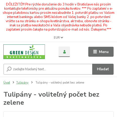
DÔLEŽITÉ!!! Pre rýchle doručenie do 3 hodín v Bratislave nás prosím
kontaktujte telefonicky pre aktuálnu ponuku kvetov. *** Po zaplatení v e-
shope platobnou kartou prosím nezabudnite 1. potvrdiť platbu vo Vašom
internet bankingu alebo SMS kódom od Vašej banky 2. po potvrdení
vráťte sa na stránku e-shopu kvetinárstva, ak treba, obnovte stránku -
inak sa platba neuskutoční a Vaša objednávka nebude platná. Po
zaplatení prosím čakajte na potvrdzujúci e-mail od nás. Ďakujeme.***
EUR
Menu
Hľadať
Úvod
Tulipány
Tulipány - voliteľný počet bez zelene
Tulipány - voliteľný počet bez
zelene