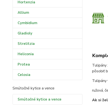
Hortenzia
Allium
Cymbidium
Gladioly
Strelitzia
Heliconia
Komple
Protea
Tulipány 
pôsobiť 
Celosia
Tulipány 
Smútočné kytice a vence
ružová, če
Smútočné kytice a vence
Ak si že