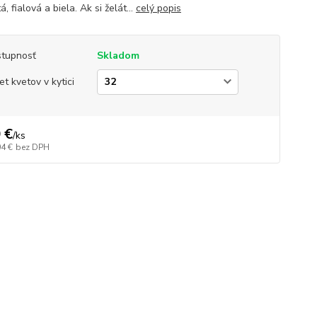
tá, fialová a biela. Ak si želát...
celý popis
tupnosť
Skladom
et kvetov v kytici
 €
/
ks
04 €
bez DPH