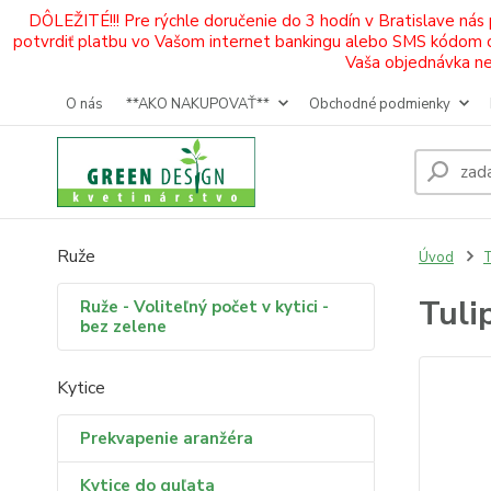
DÔLEŽITÉ!!! Pre rýchle doručenie do 3 hodín v Bratislave nás
potvrdiť platbu vo Vašom internet bankingu alebo SMS kódom od 
Vaša objednávka neb
O nás
**AKO NAKUPOVAŤ**
Obchodné podmienky
Ruže
Úvod
T
Tuli
Ruže - Voliteľný počet v kytici -
bez zelene
Kytice
Prekvapenie aranžéra
Kytice do guľata