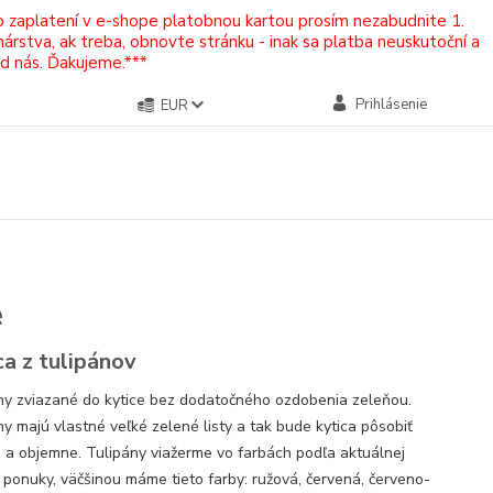
Po zaplatení v e-shope platobnou kartou prosím nezabudnite 1.
rstva, ak treba, obnovte stránku - inak sa platba neuskutoční a
od nás. Ďakujeme.***
Prihlásenie
EUR
e
ca z tulipánov
ny zviazané do kytice bez dodatočného ozdobenia zeleňou.
ny majú vlastné veľké zelené listy a tak bude kytica pôsobiť
 a objemne. Tulipány viažerme vo farbách podľa aktuálnej
 ponuky, väčšinou máme tieto farby: ružová, červená, červeno-