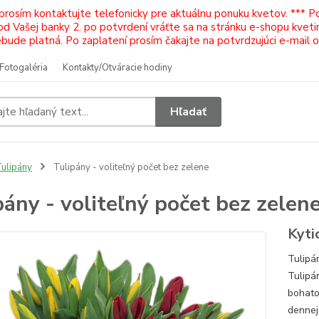
 prosím kontaktujte telefonicky pre aktuálnu ponuku kvetov. *** 
Vašej banky 2. po potvrdení vráťte sa na stránku e-shopu kvetiná
ude platná. Po zaplatení prosím čakajte na potvrdzujúci e-mail 
Fotogaléria
Kontakty/Otváracie hodiny
Hľadať
ulipány
Tulipány - voliteľný počet bez zelene
pány - voliteľný počet bez zelen
Kyti
Tulipá
Tulipá
bohato
dennej