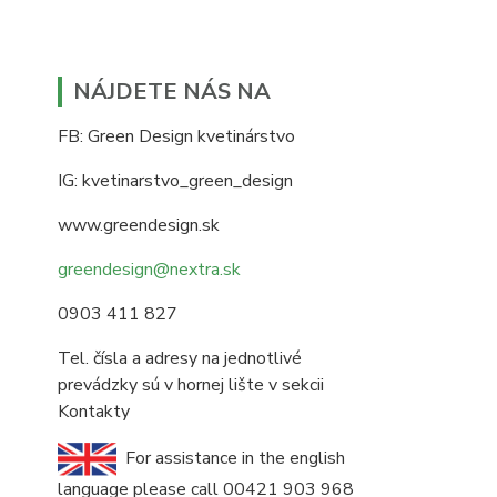
NÁJDETE NÁS NA
FB: Green Design kvetinárstvo
IG: kvetinarstvo_green_design
www.greendesign.sk
greendesign@nextra.sk
0903 411 827
Tel. čísla a adresy na jednotlivé
prevádzky sú v hornej lište v sekcii
Kontakty
For assistance in the english
language please call 00421 903 968