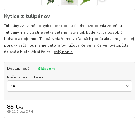
Kytica z tulipánov
Tulipány zviazané do kytice bez dodatočného ozdobenia zeleňou.
Tulipány majú vlastné veľké zelené listy a tak bude kytica pôsobiť
bohato a objemne. Tulipány viažerme vo farbách podľa aktuálnej dennej
ponuky, väčšinou máme tieto farby: ružová, červená, červeno-žltá, žltá,
fialová a biela. Ak si želát...
celý popis
Dostupnosť
Skladom
Počet kvetov v kytici
85 €
/
ks
69,11 €
bez DPH