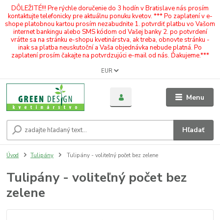
DÔLEŽITÉ!!! Pre rýchle doručenie do 3 hodín v Bratislave nás prosím
kontaktujte telefonicky pre aktuálnu ponuku kvetov. *** Po zaplatení v e-
shope platobnou kartou prosím nezabudnite 1. potvrdiť platbu vo Vašom
internet bankingu alebo SMS kódom od Vašej banky 2. po potvrdení
vráťte sa na stránku e-shopu kvetinárstva, ak treba, obnovte stránku -
inak sa platba neuskutoční a Vaša objednávka nebude platná. Po
zaplatení prosím čakajte na potvrdzujúci e-mail od nás. Ďakujeme.***
EUR
Menu
Hľadať
Úvod
Tulipány
Tulipány - voliteľný počet bez zelene
Tulipány - voliteľný počet bez
zelene