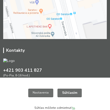
Kontakty
+421 903 411 827
(Po-Pia, 8-16 hod.)
greendesign@nextra.sk
Súhlasím
Nastavenia
Súhlas môžete odmietnuť
tu
.