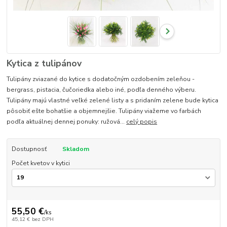
Kytica z tulipánov
Tulipány zviazané do kytice s dodatočným ozdobením zeleňou -
bergrass, pistacia, čučoriedka alebo iné, podľa denného výberu.
Tulipány majú vlastné veľké zelené listy a s pridaním zelene bude kytica
pôsobiť ešte bohatšie a objemnejšie. Tulipány viažeme vo farbách
podľa aktuálnej dennej ponuky: ružová...
celý popis
Dostupnosť
Skladom
Počet kvetov v kytici
55,50 €
/
ks
45,12 €
bez DPH