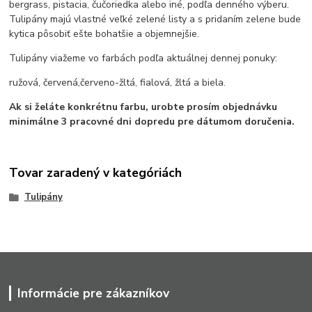
bergrass, pistacia, čučoriedka alebo iné, podľa denného výberu.
Tulipány majú vlastné veľké zelené listy a s pridaním zelene bude
kytica pôsobiť ešte bohatšie a objemnejšie.
Tulipány viažeme vo farbách podľa aktuálnej dennej ponuky:
ružová, červená,červeno-žltá, fialová, žltá a biela.
Ak si želáte konkrétnu farbu, urobte prosím objednávku
minimálne 3 pracovné dni dopredu pre dátumom doručenia.
Tovar zaradený v kategóriách
Tulipány
Informácie pre zákazníkov