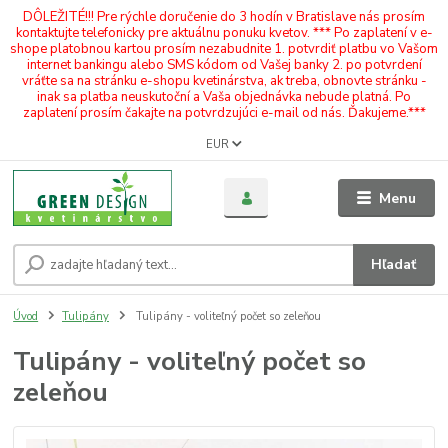
DÔLEŽITÉ!!! Pre rýchle doručenie do 3 hodín v Bratislave nás prosím
kontaktujte telefonicky pre aktuálnu ponuku kvetov. *** Po zaplatení v e-
shope platobnou kartou prosím nezabudnite 1. potvrdiť platbu vo Vašom
internet bankingu alebo SMS kódom od Vašej banky 2. po potvrdení
vráťte sa na stránku e-shopu kvetinárstva, ak treba, obnovte stránku -
inak sa platba neuskutoční a Vaša objednávka nebude platná. Po
zaplatení prosím čakajte na potvrdzujúci e-mail od nás. Ďakujeme.***
EUR
Menu
Hľadať
Úvod
Tulipány
Tulipány - voliteľný počet so zeleňou
Tulipány - voliteľný počet so
zeleňou