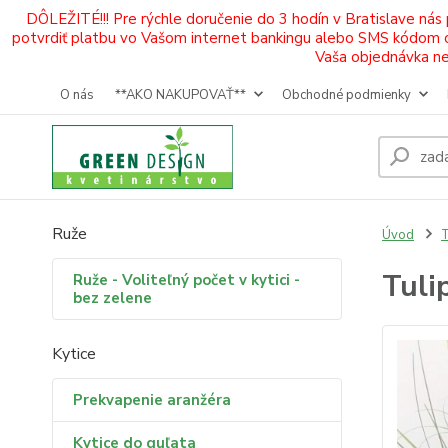
DÔLEŽITÉ!!! Pre rýchle doručenie do 3 hodín v Bratislave nás
potvrdiť platbu vo Vašom internet bankingu alebo SMS kódom od 
Vaša objednávka neb
O nás
**AKO NAKUPOVAŤ**
Obchodné podmienky
Ruže
Úvod
T
Tuli
Ruže - Voliteľný počet v kytici -
bez zelene
Kytice
Prekvapenie aranžéra
Kytice do guľata