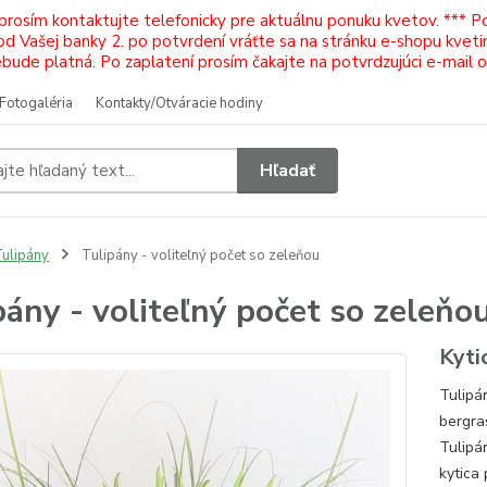
 prosím kontaktujte telefonicky pre aktuálnu ponuku kvetov. *** 
Vašej banky 2. po potvrdení vráťte sa na stránku e-shopu kvetiná
ude platná. Po zaplatení prosím čakajte na potvrdzujúci e-mail 
Fotogaléria
Kontakty/Otváracie hodiny
Hľadať
ulipány
Tulipány - voliteľný počet so zeleňou
pány - voliteľný počet so zeleňo
Kyti
Tulipá
bergra
Tulipá
kytica