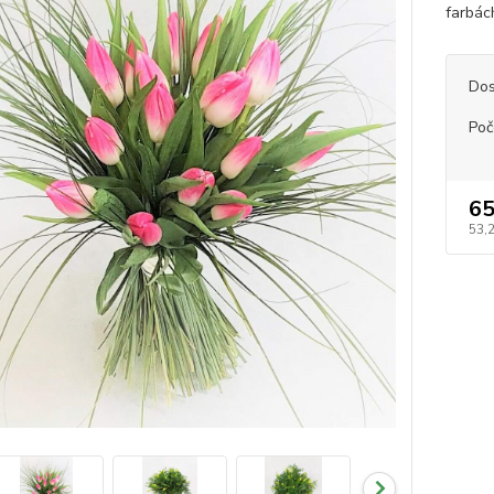
farbác
Dos
Poč
65
53,