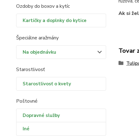
ružová, če
Ozdoby do boxov a kytíc
Ak si že
Kartičky a doplnky do kytice
Špeciálne aražmány
Tovar 
Na objednávku
Tulip
Starostlivosť
Starostlivosť o kvety
Poštovné
Dopravné služby
Iné