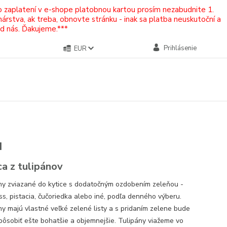
Po zaplatení v e-shope platobnou kartou prosím nezabudnite 1.
rstva, ak treba, obnovte stránku - inak sa platba neuskutoční a
od nás. Ďakujeme.***
Prihlásenie
EUR
u
ca z tulipánov
ny zviazané do kytice s dodatočným ozdobením zeleňou -
ss, pistacia, čučoriedka alebo iné, podľa denného výberu.
ny majú vlastné veľké zelené listy a s pridaním zelene bude
 pôsobiť ešte bohatšie a objemnejšie. Tulipány viažeme vo