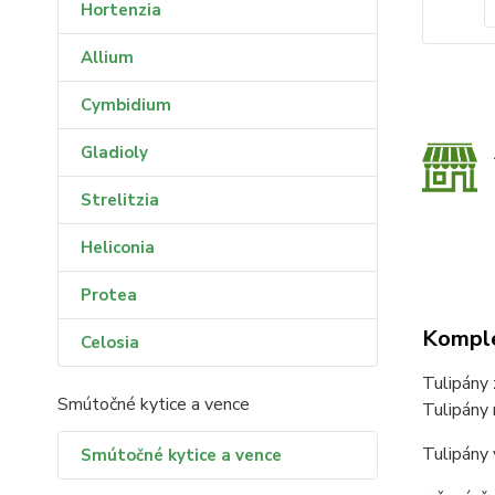
Hortenzia
Allium
Cymbidium
Gladioly
Strelitzia
Heliconia
Protea
Komple
Celosia
Tulipány 
Smútočné kytice a vence
Tulipány 
Tulipány 
Smútočné kytice a vence