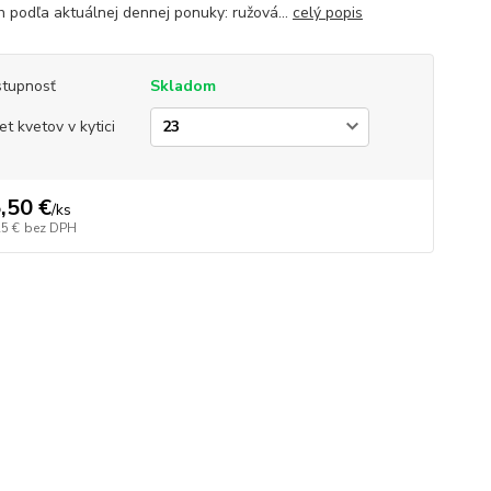
h podľa aktuálnej dennej ponuky: ružová...
celý popis
tupnosť
Skladom
et kvetov v kytici
,50 €
/
ks
25 €
bez DPH