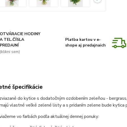
OTVÁRACIE HODINY
A TEL.ČÍSLA
Platba kartou v e-
PREDAJNÍ
shope aj predajnaich
(klikni sem)
tné špecifikácie
zviazané do kytice s dodatočným ozdobením zeleňou - bergrass, p
majú vlastné veľké zelené listy a s pridaním zelene bude kytica 
viažeme vo farbách podľa aktuálnej dennej ponuky: