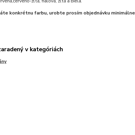
rvená,červeno-žltá, fialová, žltá a biela.
láte konkrétnu farbu, urobte prosím objednávku minimáln
zaradený v kategóriách
ány