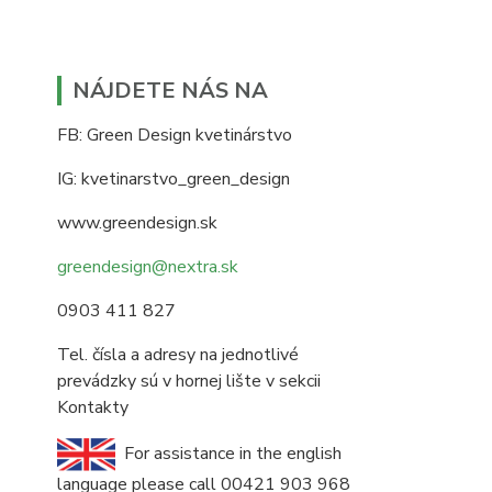
NÁJDETE NÁS NA
FB: Green Design kvetinárstvo
IG: kvetinarstvo_green_design
www.greendesign.sk
greendesign@nextra.sk
0903 411 827
Tel. čísla a adresy na jednotlivé
prevádzky sú v hornej lište v sekcii
Kontakty
For assistance in the english
language please call 00421 903 968