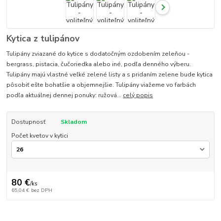
Kytica z tulipánov
Tulipány zviazané do kytice s dodatočným ozdobením zeleňou -
bergrass, pistacia, čučoriedka alebo iné, podľa denného výberu.
Tulipány majú vlastné veľké zelené listy a s pridaním zelene bude kytica
pôsobiť ešte bohatšie a objemnejšie. Tulipány viažeme vo farbách
podľa aktuálnej dennej ponuky: ružová...
celý popis
Dostupnosť
Skladom
Počet kvetov v kytici
80 €
/
ks
65,04 €
bez DPH