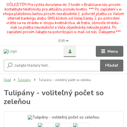
DÔLEŽITÉ!!! Pre rýchle doručenie do 3 hodín v Bratislave nás prosím
kontaktujte telefonicky pre aktuálnu ponuku kvetov. *** Po zaplatení v e-
shope platobnou kartou prosím nezabudnite 1. potvrdiť platbu vo Vašom
internet bankingu alebo SMS kódom od Vašej banky 2. po potvrdení
vráťte sa na stránku e-shopu kvetinárstva, ak treba, obnovte stránku -
inak sa platba neuskutoční a Vaša objednávka nebude platná. Po
zaplatení prosím čakajte na potvrdzujúci e-mail od nás. Ďakujeme.***
EUR
Menu
Hľadať
Úvod
Tulipány
Tulipány - voliteľný počet so zeleňou
Tulipány - voliteľný počet so
zeleňou