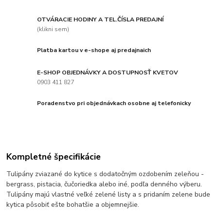
OTVÁRACIE HODINY A TEL.ČÍSLA PREDAJNÍ
(klikni sem)
Platba kartou v e-shope aj predajnaich
E-SHOP OBJEDNÁVKY A DOSTUPNOSŤ KVETOV
0903 411 827
Poradenstvo pri objednávkach osobne aj telefonicky
Kompletné špecifikácie
Tulipány zviazané do kytice s dodatočným ozdobením zeleňou -
bergrass, pistacia, čučoriedka alebo iné, podľa denného výberu.
Tulipány majú vlastné veľké zelené listy a s pridaním zelene bude
kytica pôsobiť ešte bohatšie a objemnejšie.