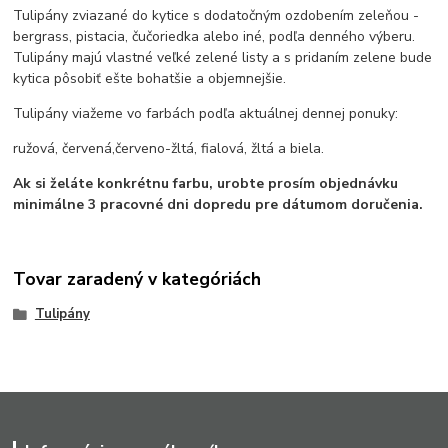
Tulipány zviazané do kytice s dodatočným ozdobením zeleňou -
bergrass, pistacia, čučoriedka alebo iné, podľa denného výberu.
Tulipány majú vlastné veľké zelené listy a s pridaním zelene bude
kytica pôsobiť ešte bohatšie a objemnejšie.
Tulipány viažeme vo farbách podľa aktuálnej dennej ponuky:
ružová, červená,červeno-žltá, fialová, žltá a biela.
Ak si želáte konkrétnu farbu, urobte prosím objednávku
minimálne 3 pracovné dni dopredu pre dátumom doručenia.
Tovar zaradený v kategóriách
Tulipány