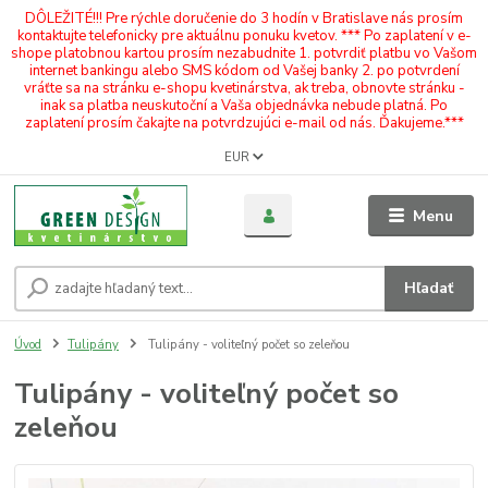
DÔLEŽITÉ!!! Pre rýchle doručenie do 3 hodín v Bratislave nás prosím
kontaktujte telefonicky pre aktuálnu ponuku kvetov. *** Po zaplatení v e-
shope platobnou kartou prosím nezabudnite 1. potvrdiť platbu vo Vašom
internet bankingu alebo SMS kódom od Vašej banky 2. po potvrdení
vráťte sa na stránku e-shopu kvetinárstva, ak treba, obnovte stránku -
inak sa platba neuskutoční a Vaša objednávka nebude platná. Po
zaplatení prosím čakajte na potvrdzujúci e-mail od nás. Ďakujeme.***
EUR
Menu
Hľadať
Úvod
Tulipány
Tulipány - voliteľný počet so zeleňou
Tulipány - voliteľný počet so
zeleňou