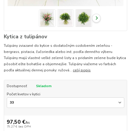
Kytica z tulipánov
Tulipány zviazané do kytice s dodatočným ozdobením zeleňou -
bergrass, pistacia, čučoriedka alebo iné, podľa denného výberu.
Tulipány majú vlastné veľké zelené listy a s pridaním zelene bude kytica
pôsobiť ešte bohatšie a objemnejšie. Tulipány viažeme vo farbách
podľa aktuálnej dennej ponuky: ružová...
celý popis
Dostupnosť
Skladom
Počet kvetov v kytici
97,50 €
/
ks
79,27 €
bez DPH