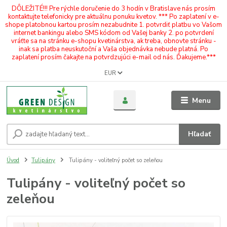
DÔLEŽITÉ!!! Pre rýchle doručenie do 3 hodín v Bratislave nás prosím
kontaktujte telefonicky pre aktuálnu ponuku kvetov. *** Po zaplatení v e-
shope platobnou kartou prosím nezabudnite 1. potvrdiť platbu vo Vašom
internet bankingu alebo SMS kódom od Vašej banky 2. po potvrdení
vráťte sa na stránku e-shopu kvetinárstva, ak treba, obnovte stránku -
inak sa platba neuskutoční a Vaša objednávka nebude platná. Po
zaplatení prosím čakajte na potvrdzujúci e-mail od nás. Ďakujeme.***
EUR
Menu
Hľadať
Úvod
Tulipány
Tulipány - voliteľný počet so zeleňou
Tulipány - voliteľný počet so
zeleňou