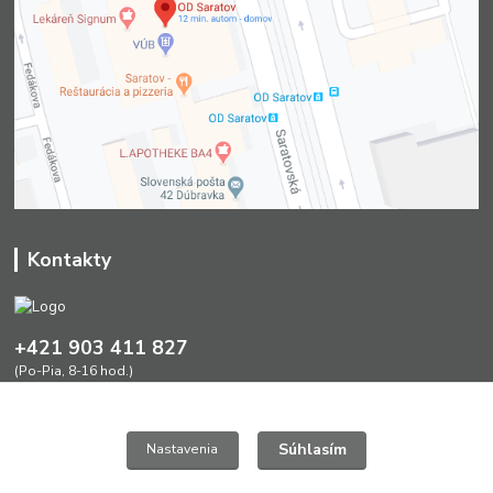
Kontakty
+421 903 411 827
(Po-Pia, 8-16 hod.)
greendesign@nextra.sk
Súhlasím
Nastavenia