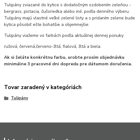
Tulipány zviazané do kytice s dodatočným ozdobením zeleňou -
bergrass, pistacia, čučoriedka alebo iné, podľa denného výberu.
Tulipány majú vlastné veľké zelené listy a s pridaním zelene bude
kytica pôsobiť ešte bohatšie a objemnejšie.
Tulipány viažeme vo farbách podľa aktuálnej dennej ponuky:
ružová, červená,červeno-žltá, fialová, žltá a biela.
Ak si želáte konkrétnu farbu, urobte prosím objednávku
minimálne 3 pracovné dni dopredu pre dátumom doručenia.
Tovar zaradený v kategóriách
Tulipány