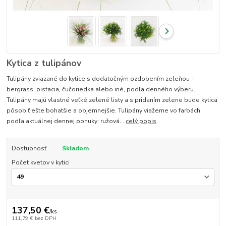
Kytica z tulipánov
Tulipány zviazané do kytice s dodatočným ozdobením zeleňou -
bergrass, pistacia, čučoriedka alebo iné, podľa denného výberu.
Tulipány majú vlastné veľké zelené listy a s pridaním zelene bude kytica
pôsobiť ešte bohatšie a objemnejšie. Tulipány viažeme vo farbách
podľa aktuálnej dennej ponuky: ružová...
celý popis
Dostupnosť
Skladom
Počet kvetov v kytici
137,50 €
/
ks
111,79 €
bez DPH