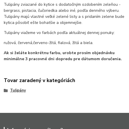
Tulipány zviazané do kytice s dodatočným ozdobením zeleňou -
bergrass, pistacia, čučoriedka alebo iné, podľa denného výberu.
Tulipány majú vlastné veľké zelené listy a s pridaním zelene bude
kytica pôsobiť ešte bohatšie a objemnejšie.
Tulipány viažeme vo farbách podľa aktuálnej dennej ponuky:
ružová, červená,červeno-žltá, fialová, žltá a biela.
Ak si želáte konkrétnu farbu, urobte prosím objednávku
minimálne 3 pracovné dni dopredu pre dátumom doručenia.
Tovar zaradený v kategóriách
Tulipány