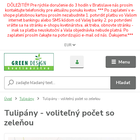
DÔLEŽITÉ!!! Pre rýchle doručenie do 3 hodín v Bratislave nás prosím
kontaktujte telefonicky pre aktuálnu ponuku kvetov. *** Po zaplatení v e-
shope platobnou kartou prosím nezabudnite 1. potvrdiť platbu vo Vašom
internet bankingu alebo SMS kódom od Vašej banky 2. po potvrdení
vráťte sa na stránku e-shopu kvetinárstva, ak treba, obnovte stránku -
inak sa platba neuskutoční a Vaša objednávka nebude platná. Po
zaplatení prosím čakajte na potvrdzujúci e-mail od nás. Ďakujeme.***
EUR
Menu
Hľadať
Úvod
Tulipány
Tulipány - voliteľný počet so zeleňou
Tulipány - voliteľný počet so
zeleňou