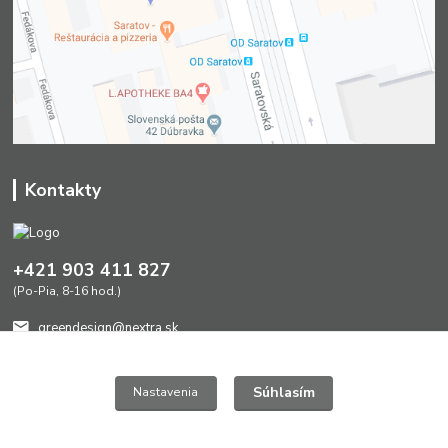
Kontakty
+421 903 411 827
(Po-Pia, 8-16 hod.)
greendesign@nextra.sk
Súhlasím
Nastavenia