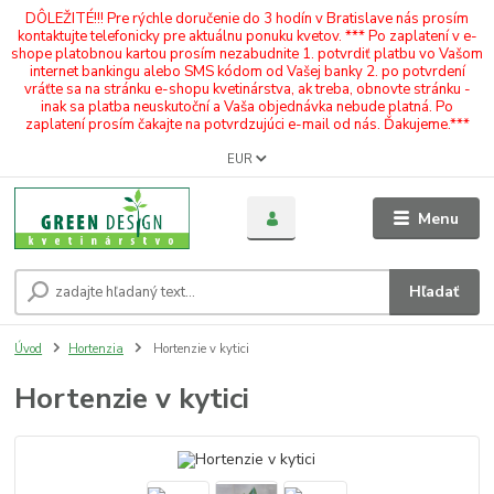
DÔLEŽITÉ!!! Pre rýchle doručenie do 3 hodín v Bratislave nás prosím
kontaktujte telefonicky pre aktuálnu ponuku kvetov. *** Po zaplatení v e-
shope platobnou kartou prosím nezabudnite 1. potvrdiť platbu vo Vašom
internet bankingu alebo SMS kódom od Vašej banky 2. po potvrdení
vráťte sa na stránku e-shopu kvetinárstva, ak treba, obnovte stránku -
inak sa platba neuskutoční a Vaša objednávka nebude platná. Po
zaplatení prosím čakajte na potvrdzujúci e-mail od nás. Ďakujeme.***
EUR
Menu
Hľadať
Úvod
Hortenzia
Hortenzie v kytici
Hortenzie v kytici