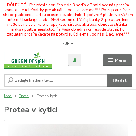
DÔLEŽITÉ!!! Pre rýchle doručenie do 3 hodín v Bratislave nás prosím
kontaktujte telefonicky pre aktuálnu ponuku kvetov. *** Po zaplatení v e-
shope platobnou kartou prosím nezabudnite 1. potvrdiť platbu vo Vašom
internet bankingu alebo SMS kódom od Vašej banky 2. po potvrdení
vráťte sa na stránku e-shopu kvetinárstva, ak treba, obnovte stránku -
inak sa platba neuskutoční a Vaša objednávka nebude platná. Po
zaplatení prosím čakajte na potvrdzujúci e-mail od nás. Ďakujeme.***
EUR
Menu
Hľadať
Úvod
Protea
Protea v kytici
Protea v kytici