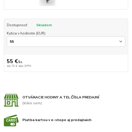
Dostupnosť
Skladom
Kytica v hodnote (EUR)
55 €
/
ks
44,72 €
bez DPH
OTVÁRACIE HODINY A TEL.ČÍSLA PREDAJNÍ
(klikni sem)
Platba kartou v e-shope aj predajnaich