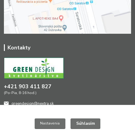
Kontakty
+421 903 411 827
(Po-Pia, 8-16 hod.)
greendesign@nextra.sk
Súhlasím
Nastavenia