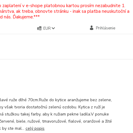
Po zaplatení v e-shope platobnou kartou prosím nezabudnite 1.
rstva, ak treba, obnovte stránku - inak sa platba neuskutoční a
od nás. Ďakujeme.***
Prihlásenie
EUR
lavé ruže dlhé 70cm.Ruže do kytice aranžujeme bez zelene,
tky však tvoria dostatočnú zelenú ozdobu. Kytica z ruží je
ná stužkou takej farby, aby k ružiam pekne ladila.V ponuke
ervené, biele, ružové, tmavoružové, fialové, oranžové a žlté
 by ste mal...
celý popis