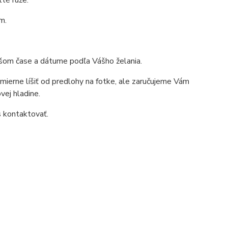
té ruže.
m.
ršom čase a dátume podľa Vášho želania.
mierne líšiť od predlohy na fotke, ale zaručujeme Vám
vej hladine.
s kontaktovať.