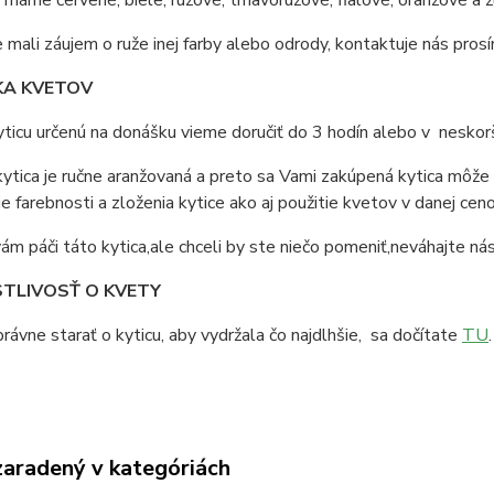
máme červené, biele, ružové, tmavoružové, fialové, oranžové a žl
 mali záujem o ruže inej farby alebo odrody, kontaktuje nás prosí
A KVETOV
ticu určenú na donášku vieme doručiť do 3 hodín alebo v nesko
ytica je ručne aranžovaná a preto sa Vami zakúpená kytica môže 
e farebnosti a zloženia kytice ako aj použitie kvetov v danej ceno
ám páči táto kytica,ale chceli by ste niečo pomeniť,neváhajte ná
TLIVOSŤ O KVETY
rávne starať o kyticu, aby vydržala čo najdlhšie, sa dočítate
TU
.
zaradený v kategóriách