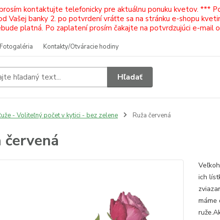
 prosím kontaktujte telefonicky pre aktuálnu ponuku kvetov. *** 
Vašej banky 2. po potvrdení vráťte sa na stránku e-shopu kvetiná
ude platná. Po zaplatení prosím čakajte na potvrdzujúci e-mail 
Fotogaléria
Kontakty/Otváracie hodiny
Hľadať
uže - Voliteľný počet v kytici - bez zelene
Ruža červená
 červená
Veľkoh
ich lís
zviaza
máme č
ruže.Ak