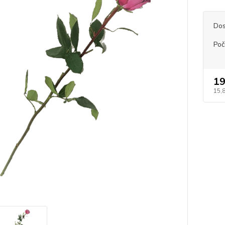
Dos
Poče
19
15,