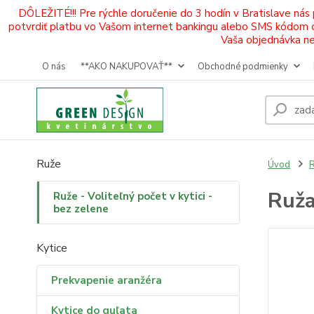
DÔLEŽITÉ!!! Pre rýchle doručenie do 3 hodín v Bratislave nás
potvrdiť platbu vo Vašom internet bankingu alebo SMS kódom od 
Vaša objednávka neb
O nás
**AKO NAKUPOVAŤ**
Obchodné podmienky
Ruže
Úvod
R
Ruža
Ruže - Voliteľný počet v kytici -
bez zelene
Kytice
Prekvapenie aranžéra
Kytice do guľata