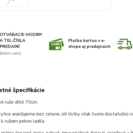
OTVÁRACIE HODINY
A TEL.ČÍSLA
Platba kartou v e-
PREDAJNÍ
shope aj predajnaich
(klikni sem)
tné špecifikácie
vé ruže dlhé 70cm.
ytice aranžujeme bez zelene, ich lístky však tvoria dostatočnú ze
y k ružiam pekne ladila.