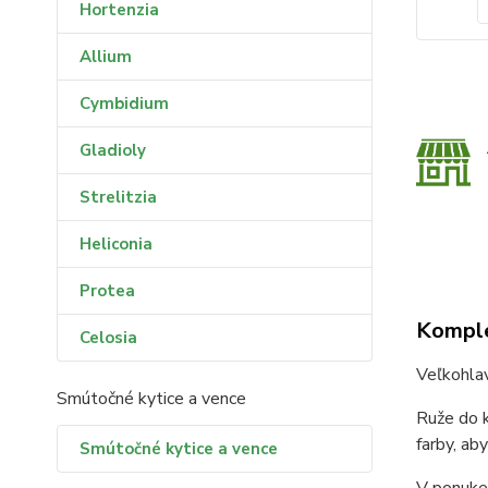
Hortenzia
Allium
Cymbidium
Gladioly
Strelitzia
Heliconia
Protea
Komple
Celosia
Veľkohla
Smútočné kytice a vence
Ruže do k
farby, ab
Smútočné kytice a vence