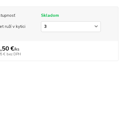
tupnosť
Skladom
t ruží v kytici
,50 €
/
ks
85 €
bez DPH