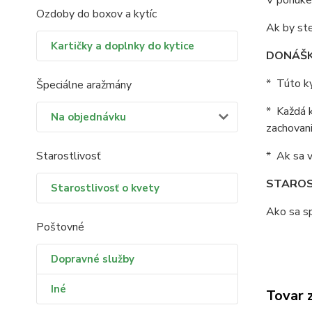
V ponuke 
Ozdoby do boxov a kytíc
Ak by ste
Kartičky a doplnky do kytice
DONÁŠK
* Túto ky
Špeciálne aražmány
* Každá k
Na objednávku
zachovani
Starostlivosť
* Ak sa v
STAROS
Starostlivosť o kvety
Ako sa sp
Poštovné
Dopravné služby
Iné
Tovar 