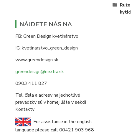
Ruže 
kytic
NÁJDETE NÁS NA
FB: Green Design kvetinárstvo
IG: kvetinarstvo_green_design
www.greendesign.sk
greendesign@nextra.sk
0903 411 827
Tel. čísla a adresy na jednotlivé
prevádzky sú v hornej lište v sekcii
Kontakty
For assistance in the english
language please call 00421 903 968