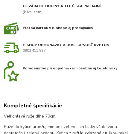
OTVÁRACIE HODINY A TEL.ČÍSLA PREDAJNÍ
(klikni sem)
Platba kartou v e-shope aj predajnaich
E-SHOP OBJEDNÁVKY A DOSTUPNOSŤ KVETOV
0903 411 827
Poradenstvo pri objednávkach osobne aj telefonicky
Kompletné špecifikácie
Veľkohlavé ruže dlhé 70cm.
Ruže do kytice aranžujeme bez zelene, ich lístky však tvoria
dostatočnú zelenú ozdobu. Kytica z ruží je zviazaná stužkou takej