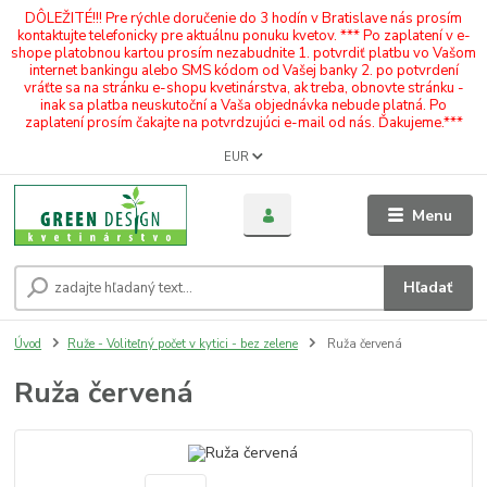
DÔLEŽITÉ!!! Pre rýchle doručenie do 3 hodín v Bratislave nás prosím
kontaktujte telefonicky pre aktuálnu ponuku kvetov. *** Po zaplatení v e-
shope platobnou kartou prosím nezabudnite 1. potvrdiť platbu vo Vašom
internet bankingu alebo SMS kódom od Vašej banky 2. po potvrdení
vráťte sa na stránku e-shopu kvetinárstva, ak treba, obnovte stránku -
inak sa platba neuskutoční a Vaša objednávka nebude platná. Po
zaplatení prosím čakajte na potvrdzujúci e-mail od nás. Ďakujeme.***
EUR
Menu
Hľadať
Úvod
Ruže - Voliteľný počet v kytici - bez zelene
Ruža červená
Ruža červená