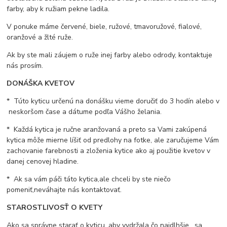
farby, aby k ružiam pekne ladila.
V ponuke máme červené, biele, ružové, tmavoružové, fialové,
oranžové a žlté ruže.
Ak by ste mali záujem o ruže inej farby alebo odrody, kontaktuje
nás prosím.
DONÁŠKA KVETOV
* Túto kyticu určenú na donášku vieme doručiť do 3 hodín alebo v
neskoršom čase a dátume podľa Vášho želania.
* Každá kytica je ručne aranžovaná a preto sa Vami zakúpená
kytica môže mierne líšiť od predlohy na fotke, ale zaručujeme Vám
zachovanie farebnosti a zloženia kytice ako aj použitie kvetov v
danej cenovej hladine.
* Ak sa vám páči táto kytica,ale chceli by ste niečo
pomeniť,neváhajte nás kontaktovať.
STAROSTLIVOSŤ O KVETY
Ako sa správne starať o kyticu, aby vydržala čo najdlhšie, sa