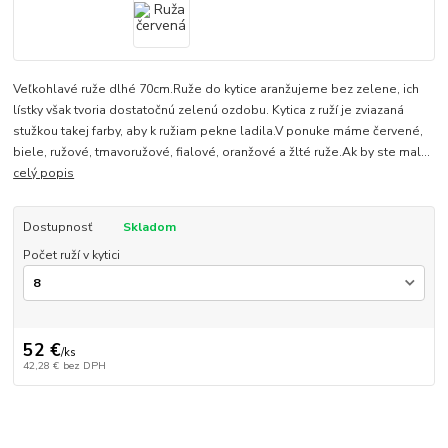
Veľkohlavé ruže dlhé 70cm.Ruže do kytice aranžujeme bez zelene, ich
lístky však tvoria dostatočnú zelenú ozdobu. Kytica z ruží je zviazaná
stužkou takej farby, aby k ružiam pekne ladila.V ponuke máme červené,
biele, ružové, tmavoružové, fialové, oranžové a žlté ruže.Ak by ste mal...
celý popis
Dostupnosť
Skladom
Počet ruží v kytici
52 €
/
ks
42,28 €
bez DPH