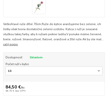
Veľkohlavé ruže dlhé 70cm.Ruže do kytice aranžujeme bez zelene, ich
lístky však tvoria dostatočnú zelenú ozdobu. Kytica z ruží je zviazaná
stužkou takej farby, aby k ružiam pekne ladila.V ponuke máme červené,
biele, ružové, tmavoružové, fialové, oranžové a žlté ruže.Ak by ste mal...
celý popis
Dostupnosť
Skladom
Počet ruží v kytici
84,50 €
/
ks
68,70 €
bez DPH