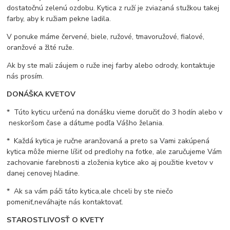
dostatočnú zelenú ozdobu. Kytica z ruží je zviazaná stužkou takej
farby, aby k ružiam pekne ladila.
V ponuke máme červené, biele, ružové, tmavoružové, fialové,
oranžové a žlté ruže.
Ak by ste mali záujem o ruže inej farby alebo odrody, kontaktuje
nás prosím.
DONÁŠKA KVETOV
* Túto kyticu určenú na donášku vieme doručiť do 3 hodín alebo v
neskoršom čase a dátume podľa Vášho želania.
* Každá kytica je ručne aranžovaná a preto sa Vami zakúpená
kytica môže mierne líšiť od predlohy na fotke, ale zaručujeme Vám
zachovanie farebnosti a zloženia kytice ako aj použitie kvetov v
danej cenovej hladine.
* Ak sa vám páči táto kytica,ale chceli by ste niečo
pomeniť,neváhajte nás kontaktovať.
STAROSTLIVOSŤ O KVETY