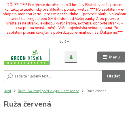
DÔLEŽITÉ!!! Pre rýchle doručenie do 3 hodín v Bratislave nás prosím
kontaktujte telefonicky pre aktuálnu ponuku kvetov. *** Po zaplatení v e-
shope platobnou kartou prosím nezabudnite 1. potvrdiť platbu vo Vašom
internet bankingu alebo SMS kódom od Vašej banky 2. po potvrdení
vráťte sa na stránku e-shopu kvetinárstva, ak treba, obnovte stránku -
inak sa platba neuskutoční a Vaša objednávka nebude platná. Po
zaplatení prosím čakajte na potvrdzujúci e-mail od nás. Ďakujeme.***
EUR
Menu
Hľadať
Úvod
Ruže - Voliteľný počet v kytici - bez zelene
Ruža červená
Ruža červená