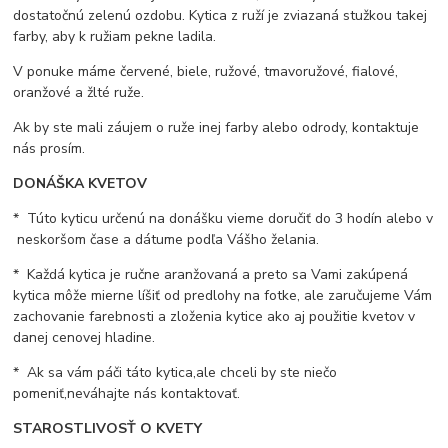
dostatočnú zelenú ozdobu. Kytica z ruží je zviazaná stužkou takej
farby, aby k ružiam pekne ladila.
V ponuke máme červené, biele, ružové, tmavoružové, fialové,
oranžové a žlté ruže.
Ak by ste mali záujem o ruže inej farby alebo odrody, kontaktuje
nás prosím.
DONÁŠKA KVETOV
* Túto kyticu určenú na donášku vieme doručiť do 3 hodín alebo v
neskoršom čase a dátume podľa Vášho želania.
* Každá kytica je ručne aranžovaná a preto sa Vami zakúpená
kytica môže mierne líšiť od predlohy na fotke, ale zaručujeme Vám
zachovanie farebnosti a zloženia kytice ako aj použitie kvetov v
danej cenovej hladine.
* Ak sa vám páči táto kytica,ale chceli by ste niečo
pomeniť,neváhajte nás kontaktovať.
STAROSTLIVOSŤ O KVETY