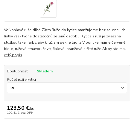
Veľkohlavé ruže dlhé 70cm.Ruže do kytice aranžujeme bez zelene, ich
lístky však tvoria dostatočnú zelenú ozdobu. Kytica z ruží je zviazaná
stužkou takej farby, aby k ružiam pekne ladila.V ponuke máme červené,
biele, ružové, tmavoružové, fialové, oranžové a žlté ruže.Ak by ste mal...
celý popis
Dostupnosť
Skladom
Počet ruží v kytici
123,50 €
/
ks
100,41 €
bez DPH