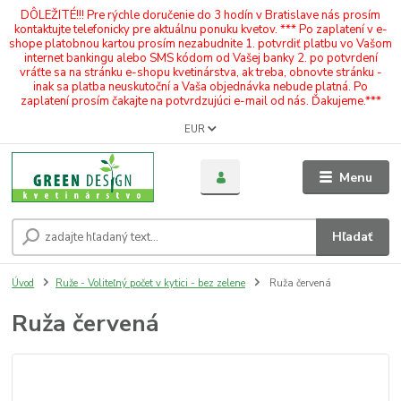
DÔLEŽITÉ!!! Pre rýchle doručenie do 3 hodín v Bratislave nás prosím
kontaktujte telefonicky pre aktuálnu ponuku kvetov. *** Po zaplatení v e-
shope platobnou kartou prosím nezabudnite 1. potvrdiť platbu vo Vašom
internet bankingu alebo SMS kódom od Vašej banky 2. po potvrdení
vráťte sa na stránku e-shopu kvetinárstva, ak treba, obnovte stránku -
inak sa platba neuskutoční a Vaša objednávka nebude platná. Po
zaplatení prosím čakajte na potvrdzujúci e-mail od nás. Ďakujeme.***
EUR
Menu
Hľadať
Úvod
Ruže - Voliteľný počet v kytici - bez zelene
Ruža červená
Ruža červená