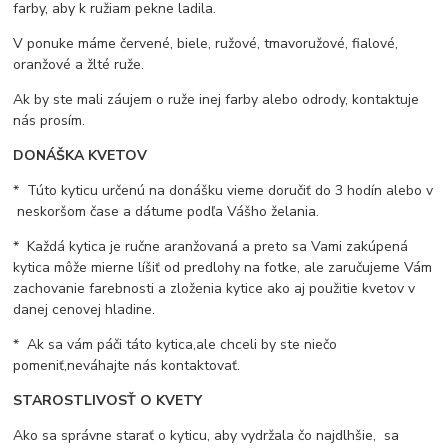
farby, aby k ružiam pekne ladila.
V ponuke máme červené, biele, ružové, tmavoružové, fialové,
oranžové a žlté ruže.
Ak by ste mali záujem o ruže inej farby alebo odrody, kontaktuje
nás prosím.
DONÁŠKA KVETOV
* Túto kyticu určenú na donášku vieme doručiť do 3 hodín alebo v
neskoršom čase a dátume podľa Vášho želania.
* Každá kytica je ručne aranžovaná a preto sa Vami zakúpená
kytica môže mierne líšiť od predlohy na fotke, ale zaručujeme Vám
zachovanie farebnosti a zloženia kytice ako aj použitie kvetov v
danej cenovej hladine.
* Ak sa vám páči táto kytica,ale chceli by ste niečo
pomeniť,neváhajte nás kontaktovať.
STAROSTLIVOSŤ O KVETY
Ako sa správne starať o kyticu, aby vydržala čo najdlhšie, sa