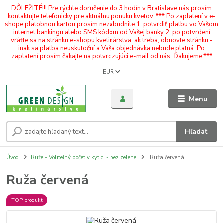
DÔLEŽITÉ!!! Pre rýchle doručenie do 3 hodín v Bratislave nás prosím
kontaktujte telefonicky pre aktuálnu ponuku kvetov. *** Po zaplatení v e-
shope platobnou kartou prosím nezabudnite 1. potvrdiť platbu vo Vašom
internet bankingu alebo SMS kódom od Vašej banky 2. po potvrdení
vráťte sa na stránku e-shopu kvetinárstva, ak treba, obnovte stránku -
inak sa platba neuskutoční a Vaša objednávka nebude platná. Po
zaplatení prosím čakajte na potvrdzujúci e-mail od nás. Ďakujeme.***
EUR
Menu
Hľadať
Úvod
Ruže - Voliteľný počet v kytici - bez zelene
Ruža červená
Ruža červená
TOP produkt