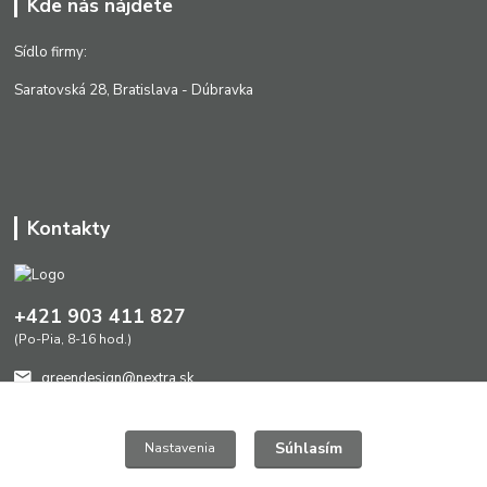
Kde nás nájdete
Sídlo firmy:
Saratovská 28, Bratislava - Dúbravka
Kontakty
+421 903 411 827
(Po-Pia, 8-16 hod.)
greendesign@nextra.sk
Súhlasím
Nastavenia