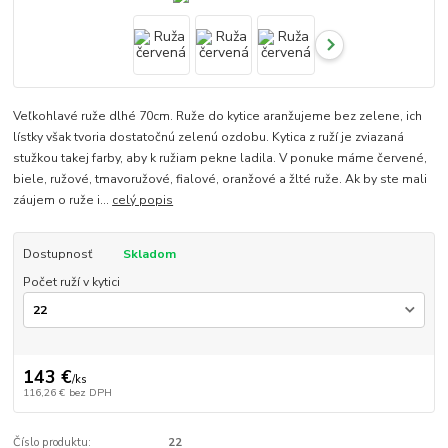
Veľkohlavé ruže dlhé 70cm. Ruže do kytice aranžujeme bez zelene, ich
lístky však tvoria dostatočnú zelenú ozdobu. Kytica z ruží je zviazaná
stužkou takej farby, aby k ružiam pekne ladila. V ponuke máme červené,
biele, ružové, tmavoružové, fialové, oranžové a žlté ruže. Ak by ste mali
záujem o ruže i...
celý popis
Dostupnosť
Skladom
Počet ruží v kytici
143 €
/
ks
116,26 €
bez DPH
Číslo produktu:
22