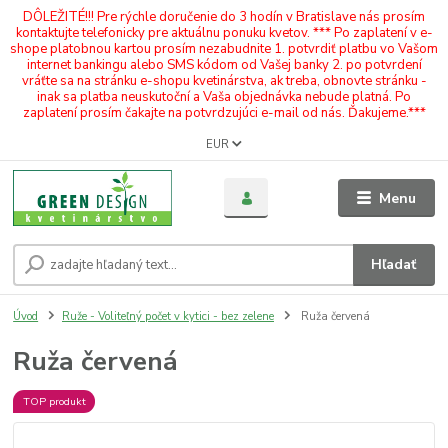
DÔLEŽITÉ!!! Pre rýchle doručenie do 3 hodín v Bratislave nás prosím
kontaktujte telefonicky pre aktuálnu ponuku kvetov. *** Po zaplatení v e-
shope platobnou kartou prosím nezabudnite 1. potvrdiť platbu vo Vašom
internet bankingu alebo SMS kódom od Vašej banky 2. po potvrdení
vráťte sa na stránku e-shopu kvetinárstva, ak treba, obnovte stránku -
inak sa platba neuskutoční a Vaša objednávka nebude platná. Po
zaplatení prosím čakajte na potvrdzujúci e-mail od nás. Ďakujeme.***
EUR
Menu
Hľadať
Úvod
Ruže - Voliteľný počet v kytici - bez zelene
Ruža červená
Ruža červená
TOP produkt