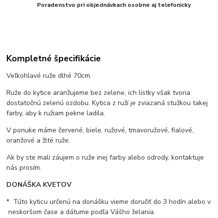
Poradenstvo pri objednávkach osobne aj telefonicky
Kompletné špecifikácie
Veľkohlavé ruže dlhé 70cm.
Ruže do kytice aranžujeme bez zelene, ich lístky však tvoria
dostatočnú zelenú ozdobu. Kytica z ruží je zviazaná stužkou takej
farby, aby k ružiam pekne ladila.
V ponuke máme červené, biele, ružové, tmavoružové, fialové,
oranžové a žlté ruže.
Ak by ste mali záujem o ruže inej farby alebo odrody, kontaktuje
nás prosím.
DONÁŠKA KVETOV
* Túto kyticu určenú na donášku vieme doručiť do 3 hodín alebo v
neskoršom čase a dátume podľa Vášho želania.