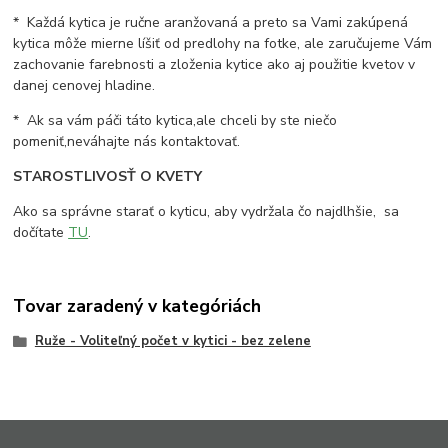
* Každá kytica je ručne aranžovaná a preto sa Vami zakúpená
kytica môže mierne líšiť od predlohy na fotke, ale zaručujeme Vám
zachovanie farebnosti a zloženia kytice ako aj použitie kvetov v
danej cenovej hladine.
* Ak sa vám páči táto kytica,ale chceli by ste niečo
pomeniť,neváhajte nás kontaktovať.
STAROSTLIVOSŤ O KVETY
Ako sa správne starať o kyticu, aby vydržala čo najdlhšie, sa
dočítate
TU
.
Tovar zaradený v kategóriách
Ruže - Voliteľný počet v kytici - bez zelene