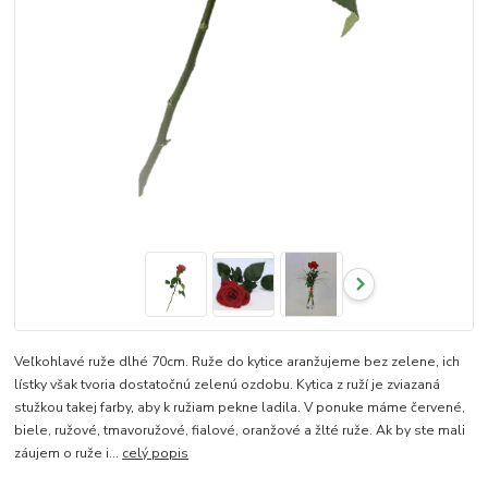
Veľkohlavé ruže dlhé 70cm. Ruže do kytice aranžujeme bez zelene, ich
lístky však tvoria dostatočnú zelenú ozdobu. Kytica z ruží je zviazaná
stužkou takej farby, aby k ružiam pekne ladila. V ponuke máme červené,
biele, ružové, tmavoružové, fialové, oranžové a žlté ruže. Ak by ste mali
záujem o ruže i...
celý popis