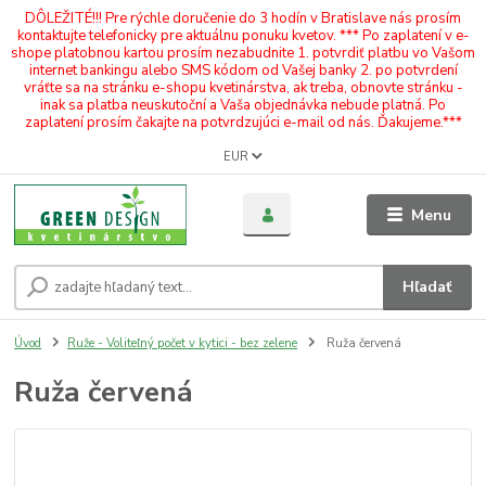
DÔLEŽITÉ!!! Pre rýchle doručenie do 3 hodín v Bratislave nás prosím
kontaktujte telefonicky pre aktuálnu ponuku kvetov. *** Po zaplatení v e-
shope platobnou kartou prosím nezabudnite 1. potvrdiť platbu vo Vašom
internet bankingu alebo SMS kódom od Vašej banky 2. po potvrdení
vráťte sa na stránku e-shopu kvetinárstva, ak treba, obnovte stránku -
inak sa platba neuskutoční a Vaša objednávka nebude platná. Po
zaplatení prosím čakajte na potvrdzujúci e-mail od nás. Ďakujeme.***
EUR
Menu
Hľadať
Úvod
Ruže - Voliteľný počet v kytici - bez zelene
Ruža červená
Ruža červená