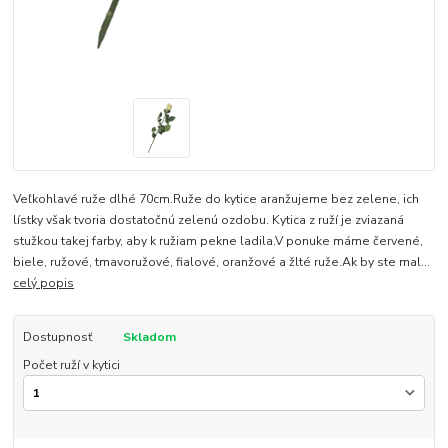
Veľkohlavé ruže dlhé 70cm.Ruže do kytice aranžujeme bez zelene, ich
lístky však tvoria dostatočnú zelenú ozdobu. Kytica z ruží je zviazaná
stužkou takej farby, aby k ružiam pekne ladila.V ponuke máme červené,
biele, ružové, tmavoružové, fialové, oranžové a žlté ruže.Ak by ste mal...
celý popis
Dostupnosť
Skladom
Počet ruží v kytici