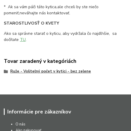
* Ak sa vám páči táto kytica,ale chceli by ste niečo
pomeniť,neváhajte nás kontaktovať.
STAROSTLIVOSŤ O KVETY
Ako sa správne starať o kyticu, aby vydržala čo najdlhšie, sa
dočítate
TU
.
Tovar zaradený v kategóriách
Ruže - Voliteľný počet v kytici - bez zelene
Informácie pre zákazníkov
O nás
Ako nakupovať