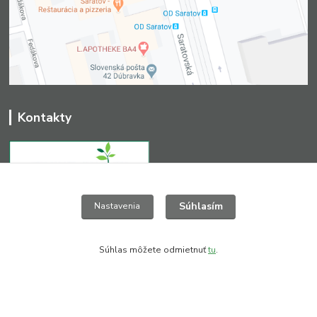
Kontakty
Súhlasím
+421 903 411 827
Nastavenia
(Po-Pia, 8-16 hod.)
greendesign@nextra.sk
Súhlas môžete odmietnuť
tu
.