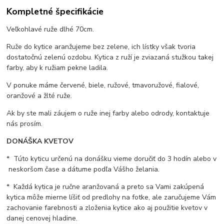
Kompletné špecifikácie
Veľkohlavé ruže dlhé 70cm.
Ruže do kytice aranžujeme bez zelene, ich lístky však tvoria
dostatočnú zelenú ozdobu. Kytica z ruží je zviazaná stužkou takej
farby, aby k ružiam pekne ladila.
V ponuke máme červené, biele, ružové, tmavoružové, fialové,
oranžové a žlté ruže.
Ak by ste mali záujem o ruže inej farby alebo odrody, kontaktuje
nás prosím.
DONÁŠKA KVETOV
* Túto kyticu určenú na donášku vieme doručiť do 3 hodín alebo v
neskoršom čase a dátume podľa Vášho želania.
* Každá kytica je ručne aranžovaná a preto sa Vami zakúpená
kytica môže mierne líšiť od predlohy na fotke, ale zaručujeme Vám
zachovanie farebnosti a zloženia kytice ako aj použitie kvetov v
danej cenovej hladine.