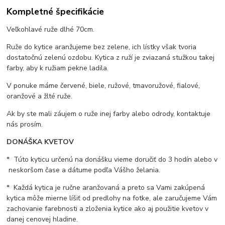
Kompletné špecifikácie
Veľkohlavé ruže dlhé 70cm.
Ruže do kytice aranžujeme bez zelene, ich lístky však tvoria
dostatočnú zelenú ozdobu. Kytica z ruží je zviazaná stužkou takej
farby, aby k ružiam pekne ladila.
V ponuke máme červené, biele, ružové, tmavoružové, fialové,
oranžové a žlté ruže.
Ak by ste mali záujem o ruže inej farby alebo odrody, kontaktuje
nás prosím.
DONÁŠKA KVETOV
* Túto kyticu určenú na donášku vieme doručiť do 3 hodín alebo v
neskoršom čase a dátume podľa Vášho želania.
* Každá kytica je ručne aranžovaná a preto sa Vami zakúpená
kytica môže mierne líšiť od predlohy na fotke, ale zaručujeme Vám
zachovanie farebnosti a zloženia kytice ako aj použitie kvetov v
danej cenovej hladine.