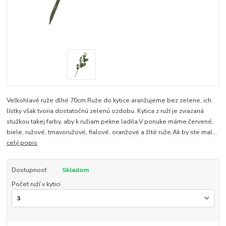
Veľkohlavé ruže dlhé 70cm.Ruže do kytice aranžujeme bez zelene, ich
lístky však tvoria dostatočnú zelenú ozdobu. Kytica z ruží je zviazaná
stužkou takej farby, aby k ružiam pekne ladila.V ponuke máme červené,
biele, ružové, tmavoružové, fialové, oranžové a žlté ruže.Ak by ste mal...
celý popis
Dostupnosť
Skladom
Počet ruží v kytici