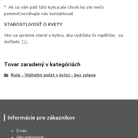
* Ak sa vám páči táto kytica,ale chceli by ste niečo
pomeniť,neváhajte nás kontaktovať.
STAROSTLIVOSŤ O KVETY
Ako sa správne starať o kyticu, aby vydržala čo najdlhšie, sa
dočítate
TU
.
Tovar zaradený v kategóriách
Ruže - Voliteľný počet v kytici - bez zelene
Informácie pre zákazníkov
O nás
Ako nakupovať