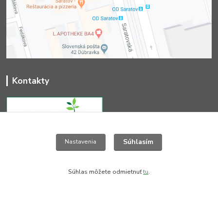
Kontakty
Súhlasím
+421 903 411 827
Nastavenia
(Po-Pia, 8-16 hod.)
greendesign@nextra.sk
Súhlas môžete odmietnuť
tu
.