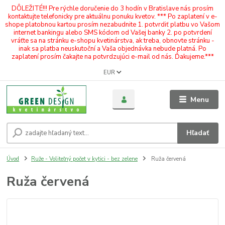
DÔLEŽITÉ!!! Pre rýchle doručenie do 3 hodín v Bratislave nás prosím
kontaktujte telefonicky pre aktuálnu ponuku kvetov. *** Po zaplatení v e-
shope platobnou kartou prosím nezabudnite 1. potvrdiť platbu vo Vašom
internet bankingu alebo SMS kódom od Vašej banky 2. po potvrdení
vráťte sa na stránku e-shopu kvetinárstva, ak treba, obnovte stránku -
inak sa platba neuskutoční a Vaša objednávka nebude platná. Po
zaplatení prosím čakajte na potvrdzujúci e-mail od nás. Ďakujeme.***
EUR
Menu
Hľadať
Úvod
Ruže - Voliteľný počet v kytici - bez zelene
Ruža červená
Ruža červená