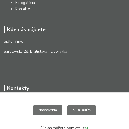
Fotogaléria
Kontakty
Kde nás nájdete
Sídlo firmy:
Saratovská 28, Bratislava - Dúbravka
Kontakty
Súhlasím
Nastavenia
+421 903 411 827
(Po-Pia, 8-16 hod.)
greendesign@nextra.sk
Súhlas môžete odmietnuť
tu
.