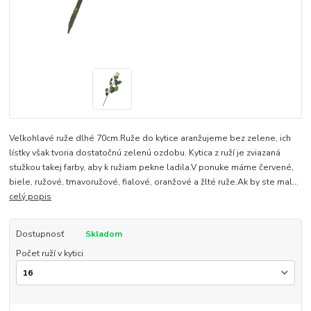
Veľkohlavé ruže dlhé 70cm.Ruže do kytice aranžujeme bez zelene, ich
lístky však tvoria dostatočnú zelenú ozdobu. Kytica z ruží je zviazaná
stužkou takej farby, aby k ružiam pekne ladila.V ponuke máme červené,
biele, ružové, tmavoružové, fialové, oranžové a žlté ruže.Ak by ste mal...
celý popis
Dostupnosť
Skladom
Počet ruží v kytici