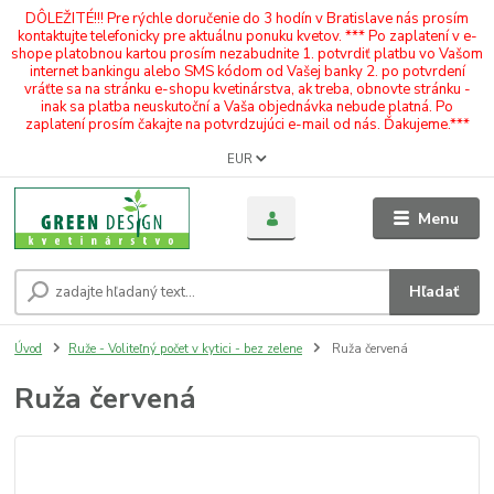
DÔLEŽITÉ!!! Pre rýchle doručenie do 3 hodín v Bratislave nás prosím
kontaktujte telefonicky pre aktuálnu ponuku kvetov. *** Po zaplatení v e-
shope platobnou kartou prosím nezabudnite 1. potvrdiť platbu vo Vašom
internet bankingu alebo SMS kódom od Vašej banky 2. po potvrdení
vráťte sa na stránku e-shopu kvetinárstva, ak treba, obnovte stránku -
inak sa platba neuskutoční a Vaša objednávka nebude platná. Po
zaplatení prosím čakajte na potvrdzujúci e-mail od nás. Ďakujeme.***
EUR
Menu
Hľadať
Úvod
Ruže - Voliteľný počet v kytici - bez zelene
Ruža červená
Ruža červená