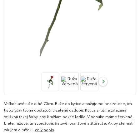
Veľkohlavé ruže dlhé 70cm. Ruže do kytice aranžujeme bez zelene, ich
lístky však tvoria dostatočnú zelenú ozdobu. Kytica z ruží je zviazaná
stužkou takej farby, aby k ružiam pekne ladila. V ponuke máme červené,
biele, ružové, tmavoružové, fialové, oranžové a žlté ruže. Ak by ste mali
záujem o ruže i...
celý popis