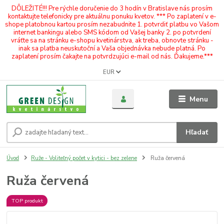
DÔLEŽITÉ!!! Pre rýchle doručenie do 3 hodín v Bratislave nás prosím
kontaktujte telefonicky pre aktuálnu ponuku kvetov. *** Po zaplatení v e-
shope platobnou kartou prosím nezabudnite 1. potvrdiť platbu vo Vašom
internet bankingu alebo SMS kódom od Vašej banky 2. po potvrdení
vráťte sa na stránku e-shopu kvetinárstva, ak treba, obnovte stránku -
inak sa platba neuskutoční a Vaša objednávka nebude platná. Po
zaplatení prosím čakajte na potvrdzujúci e-mail od nás. Ďakujeme.***
EUR
Menu
Hľadať
Úvod
Ruže - Voliteľný počet v kytici - bez zelene
Ruža červená
Ruža červená
TOP produkt