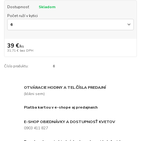
Dostupnosť
Skladom
Počet ruží v kytici
39 €
/
ks
31,71 €
bez DPH
Číslo produktu:
6
OTVÁRACIE HODINY A TEL.ČÍSLA PREDAJNÍ
(klikni sem)
Platba kartou v e-shope aj predajnaich
E-SHOP OBJEDNÁVKY A DOSTUPNOSŤ KVETOV
0903 411 827