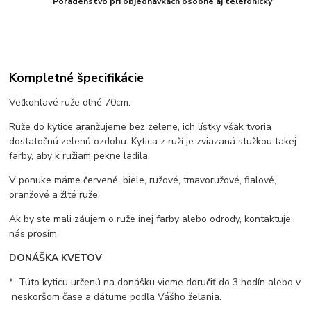
Poradenstvo pri objednávkach osobne aj telefonicky
Kompletné špecifikácie
Veľkohlavé ruže dlhé 70cm.
Ruže do kytice aranžujeme bez zelene, ich lístky však tvoria
dostatočnú zelenú ozdobu. Kytica z ruží je zviazaná stužkou takej
farby, aby k ružiam pekne ladila.
V ponuke máme červené, biele, ružové, tmavoružové, fialové,
oranžové a žlté ruže.
Ak by ste mali záujem o ruže inej farby alebo odrody, kontaktuje
nás prosím.
DONÁŠKA KVETOV
* Túto kyticu určenú na donášku vieme doručiť do 3 hodín alebo v
neskoršom čase a dátume podľa Vášho želania.