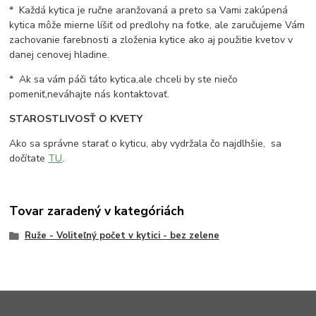
* Každá kytica je ručne aranžovaná a preto sa Vami zakúpená
kytica môže mierne líšiť od predlohy na fotke, ale zaručujeme Vám
zachovanie farebnosti a zloženia kytice ako aj použitie kvetov v
danej cenovej hladine.
* Ak sa vám páči táto kytica,ale chceli by ste niečo
pomeniť,neváhajte nás kontaktovať.
STAROSTLIVOSŤ O KVETY
Ako sa správne starať o kyticu, aby vydržala čo najdlhšie, sa
dočítate
TU
.
Tovar zaradený v kategóriách
Ruže - Voliteľný počet v kytici - bez zelene