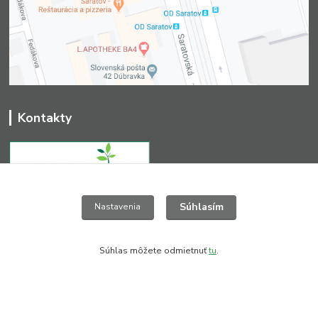
Kontakty
Súhlasím
+421 903 411 827
Nastavenia
(Po-Pia, 8-16 hod.)
greendesign@nextra.sk
Súhlas môžete odmietnuť
tu
.