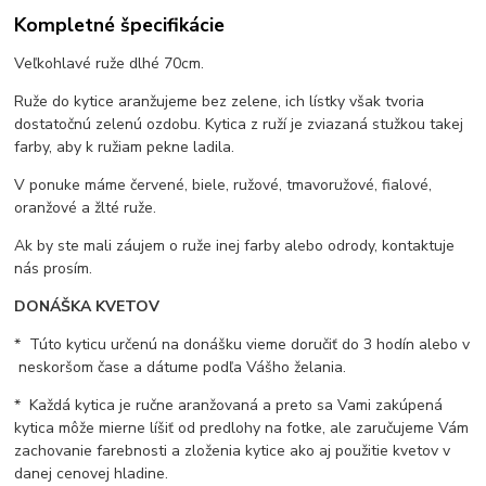
Kompletné špecifikácie
Veľkohlavé ruže dlhé 70cm.
Ruže do kytice aranžujeme bez zelene, ich lístky však tvoria
dostatočnú zelenú ozdobu. Kytica z ruží je zviazaná stužkou takej
farby, aby k ružiam pekne ladila.
V ponuke máme červené, biele, ružové, tmavoružové, fialové,
oranžové a žlté ruže.
Ak by ste mali záujem o ruže inej farby alebo odrody, kontaktuje
nás prosím.
DONÁŠKA KVETOV
* Túto kyticu určenú na donášku vieme doručiť do 3 hodín alebo v
neskoršom čase a dátume podľa Vášho želania.
* Každá kytica je ručne aranžovaná a preto sa Vami zakúpená
kytica môže mierne líšiť od predlohy na fotke, ale zaručujeme Vám
zachovanie farebnosti a zloženia kytice ako aj použitie kvetov v
danej cenovej hladine.