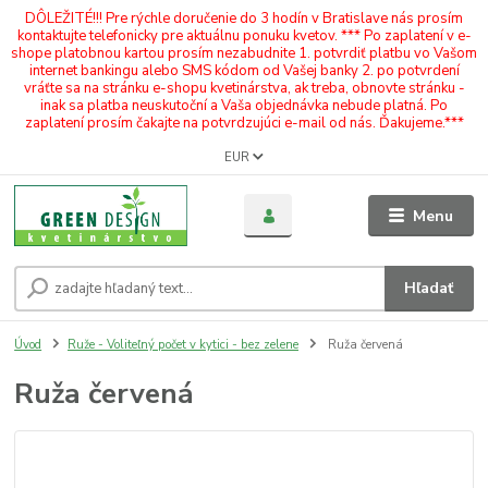
DÔLEŽITÉ!!! Pre rýchle doručenie do 3 hodín v Bratislave nás prosím
kontaktujte telefonicky pre aktuálnu ponuku kvetov. *** Po zaplatení v e-
shope platobnou kartou prosím nezabudnite 1. potvrdiť platbu vo Vašom
internet bankingu alebo SMS kódom od Vašej banky 2. po potvrdení
vráťte sa na stránku e-shopu kvetinárstva, ak treba, obnovte stránku -
inak sa platba neuskutoční a Vaša objednávka nebude platná. Po
zaplatení prosím čakajte na potvrdzujúci e-mail od nás. Ďakujeme.***
EUR
Menu
Hľadať
Úvod
Ruže - Voliteľný počet v kytici - bez zelene
Ruža červená
Ruža červená