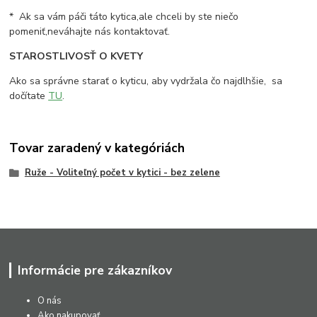
* Ak sa vám páči táto kytica,ale chceli by ste niečo
pomeniť,neváhajte nás kontaktovať.
STAROSTLIVOSŤ O KVETY
Ako sa správne starať o kyticu, aby vydržala čo najdlhšie, sa
dočítate
TU
.
Tovar zaradený v kategóriách
Ruže - Voliteľný počet v kytici - bez zelene
Informácie pre zákazníkov
O nás
Ako nakupovať