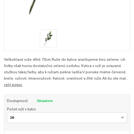
Veľkohlavé ruže dlhé 70cm.Ruže do kytice aranžujeme bez zelene, ich
lístky však tvoria dostatočnú zelenú ozdobu. Kytica z ruží je zviazaná
stužkou takej farby, aby k ružiam pekne ladila.V ponuke máme červené,
biele, ružové, tmavoružové, fialové, oranžové a žlté ruže.Ak by ste mal...
celý popis
Dostupnosť
Skladom
Počet ruží v kytici