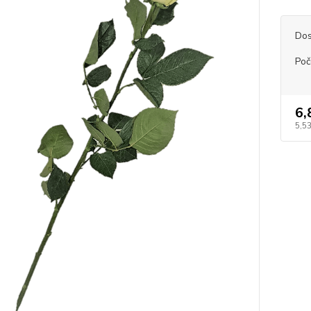
Dos
Poče
6,
5,53