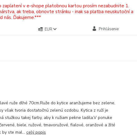
Po zaplatení v e-shope platobnou kartou prosím nezabudnite 1.
rstva, ak treba, obnovte stránku - inak sa platba neuskutoční a
od nás. Ďakujeme.***
Prihlásenie
EUR
lavé ruže dlhé 70cm.Ruže do kytice aranžujeme bez zelene,
tky však tvoria dostatočnú zelenú ozdobu. Kytica z ruží je
ná stužkou takej farby, aby k ružiam pekne ladila.V ponuke
ervené, biele, ružové, tmavoružové, fialové, oranžové a žlté
 by ste mal...
celý popis