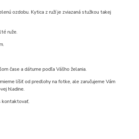
lenú ozdobu. Kytica z ruží je zviazaná stužkou takej
té ruže.
m.
ršom čase a dátume podľa Vášho želania.
mierne líšiť od predlohy na fotke, ale zaručujeme Vám
vej hladine.
s kontaktovať.