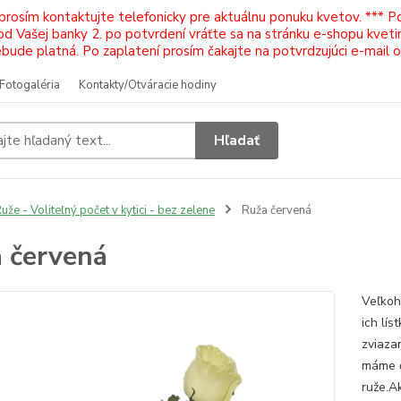
 prosím kontaktujte telefonicky pre aktuálnu ponuku kvetov. *** 
Vašej banky 2. po potvrdení vráťte sa na stránku e-shopu kvetiná
ude platná. Po zaplatení prosím čakajte na potvrdzujúci e-mail 
Fotogaléria
Kontakty/Otváracie hodiny
Hľadať
uže - Voliteľný počet v kytici - bez zelene
Ruža červená
 červená
Veľkoh
ich lís
zviaza
máme č
ruže.Ak