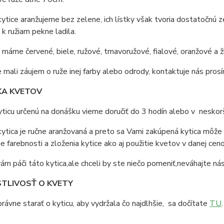
ytice aranžujeme bez zelene, ich lístky však tvoria dostatočnú ze
y k ružiam pekne ladila.
máme červené, biele, ružové, tmavoružové, fialové, oranžové a žl
 mali záujem o ruže inej farby alebo odrody, kontaktuje nás prosí
A KVETOV
ticu určenú na donášku vieme doručiť do 3 hodín alebo v nesko
ytica je ručne aranžovaná a preto sa Vami zakúpená kytica môže 
e farebnosti a zloženia kytice ako aj použitie kvetov v danej ceno
ám páči táto kytica,ale chceli by ste niečo pomeniť,neváhajte ná
TLIVOSŤ O KVETY
rávne starať o kyticu, aby vydržala čo najdlhšie, sa dočítate
TU
.