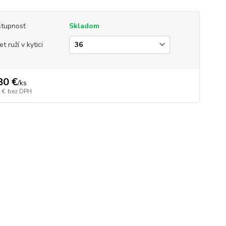
tupnosť
Skladom
t ruží v kytici
80 €
/
ks
 €
bez DPH