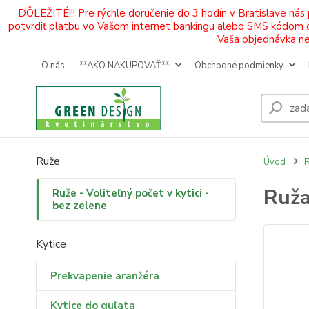
DÔLEŽITÉ!!! Pre rýchle doručenie do 3 hodín v Bratislave nás
potvrdiť platbu vo Vašom internet bankingu alebo SMS kódom od 
Vaša objednávka neb
O nás
**AKO NAKUPOVAŤ**
Obchodné podmienky
Ruže
Úvod
R
Ruža
Ruže - Voliteľný počet v kytici -
bez zelene
Kytice
Prekvapenie aranžéra
Kytice do guľata