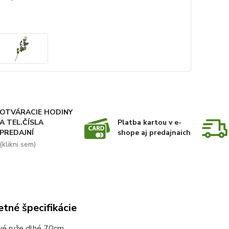
OTVÁRACIE HODINY
A TEL.ČÍSLA
Platba kartou v e-
PREDAJNÍ
shope aj predajnaich
(klikni sem)
tné špecifikácie
vé ruže dlhé 70cm.