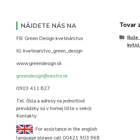
Tovar 
NÁJDETE NÁS NA
Ruže 
FB: Green Design kvetinárstvo
kytic
IG: kvetinarstvo_green_design
www.greendesign.sk
greendesign@nextra.sk
0903 411 827
Tel. čísla a adresy na jednotlivé
prevádzky sú v hornej lište v sekcii
Kontakty
For assistance in the english
language please call 00421 903 968