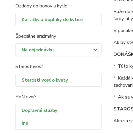
Ozdoby do boxov a kytíc
Ruže do k
farby, ab
Kartičky a doplnky do kytice
V ponuke 
Špeciálne aražmány
Ak by ste
Na objednávku
DONÁŠK
* Túto ky
Starostlivosť
* Každá k
Starostlivosť o kvety
zachovani
Poštovné
* Ak sa v
STAROS
Dopravné služby
Ako sa sp
Iné