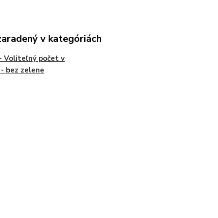
zaradený v kategóriách
- Voliteľný počet v
i - bez zelene