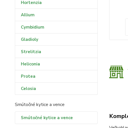
Hortenzia
Allium
Cymbidium
Gladioly
Strelitzia
Heliconia
Protea
Celosia
Smútočné kytice a vence
Komple
Smútočné kytice a vence
Veľkohla