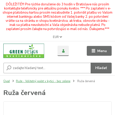
DÔLEŽITÉ!!! Pre rýchle doručenie do 3 hodín v Bratislave nás prosím
kontaktujte telefonicky pre aktuálnu ponuku kvetov. *** Po zaplatení v e-
shope platobnou kartou prosím nezabudnite 1. potvrdiť platbu vo Vašom
internet bankingu alebo SMS kódom od Vašej banky 2. po potvrdení
vráťte sa na stránku e-shopu kvetinárstva, ak treba, obnovte stránku -
inak sa platba neuskutoční a Vaša objednávka nebude platná. Po
zaplatení prosím čakajte na potvrdzujúci e-mail od nás. Ďakujeme.***
EUR
Menu
Hľadať
Úvod
Ruže - Voliteľný počet v kytici - bez zelene
Ruža červená
Ruža červená