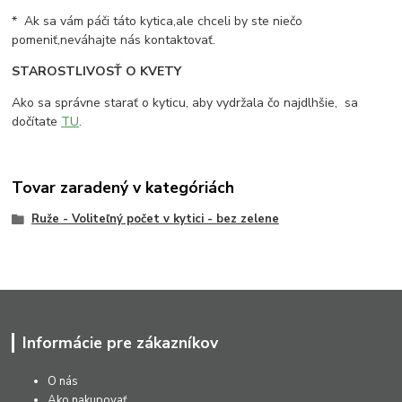
* Ak sa vám páči táto kytica,ale chceli by ste niečo
pomeniť,neváhajte nás kontaktovať.
STAROSTLIVOSŤ O KVETY
Ako sa správne starať o kyticu, aby vydržala čo najdlhšie, sa
dočítate
TU
.
Tovar zaradený v kategóriách
Ruže - Voliteľný počet v kytici - bez zelene
Informácie pre zákazníkov
O nás
Ako nakupovať