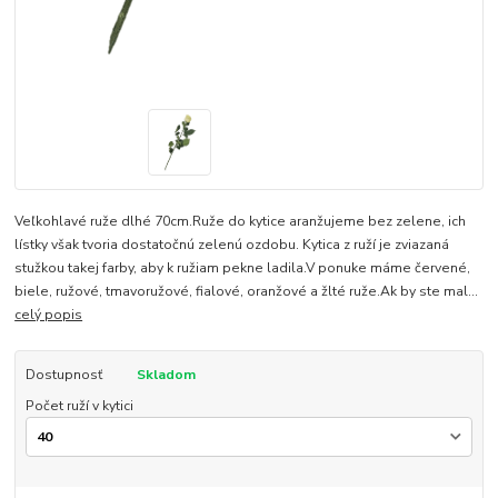
Veľkohlavé ruže dlhé 70cm.Ruže do kytice aranžujeme bez zelene, ich
lístky však tvoria dostatočnú zelenú ozdobu. Kytica z ruží je zviazaná
stužkou takej farby, aby k ružiam pekne ladila.V ponuke máme červené,
biele, ružové, tmavoružové, fialové, oranžové a žlté ruže.Ak by ste mal...
celý popis
Dostupnosť
Skladom
Počet ruží v kytici