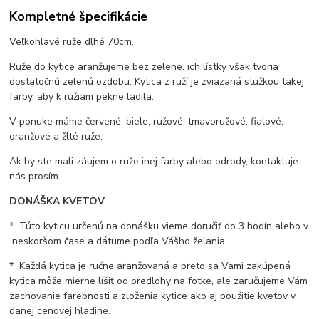
Kompletné špecifikácie
Veľkohlavé ruže dlhé 70cm.
Ruže do kytice aranžujeme bez zelene, ich lístky však tvoria
dostatočnú zelenú ozdobu. Kytica z ruží je zviazaná stužkou takej
farby, aby k ružiam pekne ladila.
V ponuke máme červené, biele, ružové, tmavoružové, fialové,
oranžové a žlté ruže.
Ak by ste mali záujem o ruže inej farby alebo odrody, kontaktuje
nás prosím.
DONÁŠKA KVETOV
* Túto kyticu určenú na donášku vieme doručiť do 3 hodín alebo v
neskoršom čase a dátume podľa Vášho želania.
* Každá kytica je ručne aranžovaná a preto sa Vami zakúpená
kytica môže mierne líšiť od predlohy na fotke, ale zaručujeme Vám
zachovanie farebnosti a zloženia kytice ako aj použitie kvetov v
danej cenovej hladine.