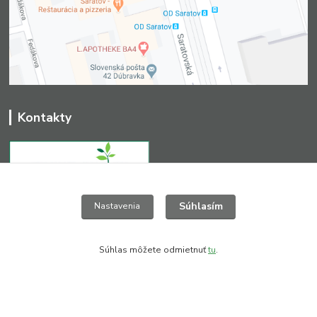
Kontakty
Súhlasím
+421 903 411 827
Nastavenia
(Po-Pia, 8-16 hod.)
greendesign@nextra.sk
Súhlas môžete odmietnuť
tu
.