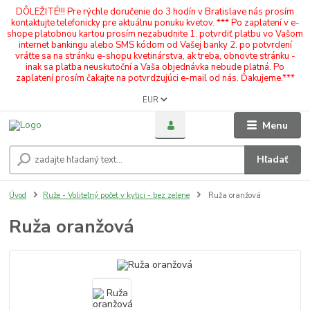
DÔLEŽITÉ!!! Pre rýchle doručenie do 3 hodín v Bratislave nás prosím
kontaktujte telefonicky pre aktuálnu ponuku kvetov. *** Po zaplatení v e-
shope platobnou kartou prosím nezabudnite 1. potvrdiť platbu vo Vašom
internet bankingu alebo SMS kódom od Vašej banky 2. po potvrdení
vráťte sa na stránku e-shopu kvetinárstva, ak treba, obnovte stránku -
inak sa platba neuskutoční a Vaša objednávka nebude platná. Po
zaplatení prosím čakajte na potvrdzujúci e-mail od nás. Ďakujeme.***
EUR
Menu
Hľadať
Úvod
Ruže - Voliteľný počet v kytici - bez zelene
Ruža oranžová
Ruža oranžová