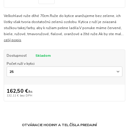
Veľkohlavé ruže dlhé 70cm.Ruže do kytice aranžujeme bez zelene, ich
lístky však tvoria dostatočnú zelenú ozdobu. Kytica z ruží je zviazaná
stužkou takej farby, aby k ružiam pekne ladila.V ponuke máme červené,
biele, ružové, tmavoružové, fialové, oranžové a žlté ruže.Ak by ste mal...
celý popis
Dostupnosť
Skladom
Počet ruží v kytici
162,50 €
/
ks
132,11 €
bez DPH
OTVÁRACIE HODINY A TEL.ČÍSLA PREDAJNÍ