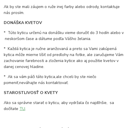
Ak by ste mali záujem o ruže inej farby alebo odrody, kontaktuje
nás prosím.
DONÁŠKA KVETOV
* Túto kyticu určenú na donášku vieme doručiť do 3 hodín alebo v
neskoršom čase a dátume podľa Vášho želania.
* Každá kytica je ručne aranžovaná a preto sa Vami zakúpená
kytica môže mierne líšiť od predlohy na fotke, ale zaručujeme Vám
zachovanie farebnosti a zloženia kytice ako aj použitie kvetov v
danej cenovej hladine.
* Ak sa vám páči táto kytica,ale chceli by ste niečo
pomeniť,neváhajte nás kontaktovať.
STAROSTLIVOSŤ O KVETY
Ako sa správne starať o kyticu, aby vydržala čo najdlhšie, sa
dočítate
TU
.