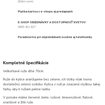
(klikni sem)
Platba kartou v e-shope aj predajnaich
E-SHOP OBJEDNÁVKY A DOSTUPNOSŤ KVETOV
0903 411 827
Poradenstvo pri objednávkach osobne aj telefonicky
Kompletné špecifikácie
Veľkohlavé ruže dlhé 70cm.
Ruže do kytice aranžujeme bez zelene, ich lístky však tvoria
dostatočnú zelenú ozdobu. Kytica z ruží je zviazaná stužkou takej
farby, aby k ružiam pekne ladila.
V ponuke máme červené, biele, ružové, tmavoružové, fialové,
oranžové a žlté ruže.