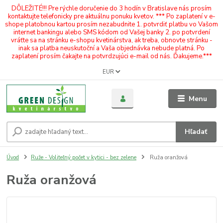
DÔLEŽITÉ!!! Pre rýchle doručenie do 3 hodín v Bratislave nás prosím
kontaktujte telefonicky pre aktuálnu ponuku kvetov. *** Po zaplatení v e-
shope platobnou kartou prosím nezabudnite 1. potvrdiť platbu vo Vašom
internet bankingu alebo SMS kódom od Vašej banky 2. po potvrdení
vráťte sa na stránku e-shopu kvetinárstva, ak treba, obnovte stránku -
inak sa platba neuskutoční a Vaša objednávka nebude platná. Po
zaplatení prosím čakajte na potvrdzujúci e-mail od nás. Ďakujeme.***
EUR
Menu
Hľadať
Úvod
Ruže - Voliteľný počet v kytici - bez zelene
Ruža oranžová
Ruža oranžová