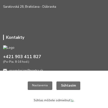
Saratovská 28, Bratislava - Dúbravka
Kontakty
+421 903 411 827
(Po-Pia, 8-16 hod.)
greendesign@nextra.sk
Súhlasím
Nastavenia
Súhlas môžete odmietnuť
tu
.
Vytvorené na
Eshop-rychlo.sk