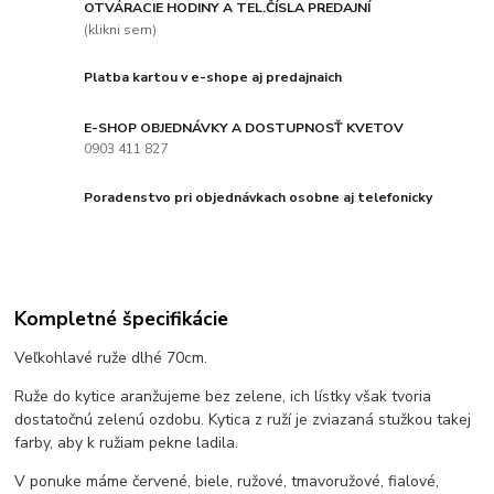
OTVÁRACIE HODINY A TEL.ČÍSLA PREDAJNÍ
(klikni sem)
Platba kartou v e-shope aj predajnaich
E-SHOP OBJEDNÁVKY A DOSTUPNOSŤ KVETOV
0903 411 827
Poradenstvo pri objednávkach osobne aj telefonicky
Kompletné špecifikácie
Veľkohlavé ruže dlhé 70cm.
Ruže do kytice aranžujeme bez zelene, ich lístky však tvoria
dostatočnú zelenú ozdobu. Kytica z ruží je zviazaná stužkou takej
farby, aby k ružiam pekne ladila.
V ponuke máme červené, biele, ružové, tmavoružové, fialové,