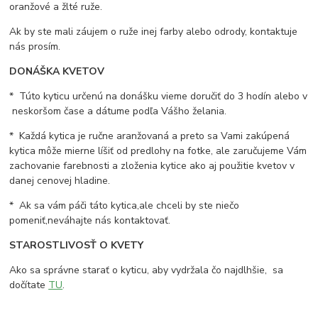
oranžové a žlté ruže.
Ak by ste mali záujem o ruže inej farby alebo odrody, kontaktuje
nás prosím.
DONÁŠKA KVETOV
* Túto kyticu určenú na donášku vieme doručiť do 3 hodín alebo v
neskoršom čase a dátume podľa Vášho želania.
* Každá kytica je ručne aranžovaná a preto sa Vami zakúpená
kytica môže mierne líšiť od predlohy na fotke, ale zaručujeme Vám
zachovanie farebnosti a zloženia kytice ako aj použitie kvetov v
danej cenovej hladine.
* Ak sa vám páči táto kytica,ale chceli by ste niečo
pomeniť,neváhajte nás kontaktovať.
STAROSTLIVOSŤ O KVETY
Ako sa správne starať o kyticu, aby vydržala čo najdlhšie, sa
dočítate
TU
.