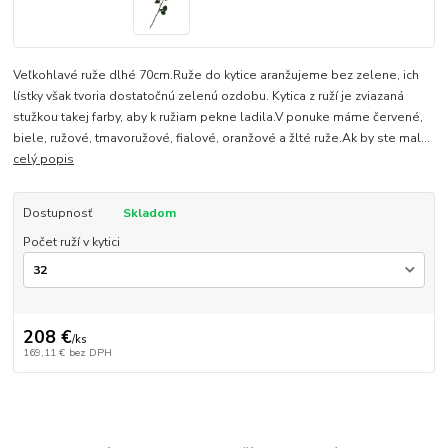
Veľkohlavé ruže dlhé 70cm.Ruže do kytice aranžujeme bez zelene, ich
lístky však tvoria dostatočnú zelenú ozdobu. Kytica z ruží je zviazaná
stužkou takej farby, aby k ružiam pekne ladila.V ponuke máme červené,
biele, ružové, tmavoružové, fialové, oranžové a žlté ruže.Ak by ste mal...
celý popis
Dostupnosť
Skladom
Počet ruží v kytici
208 €
/
ks
169,11 €
bez DPH