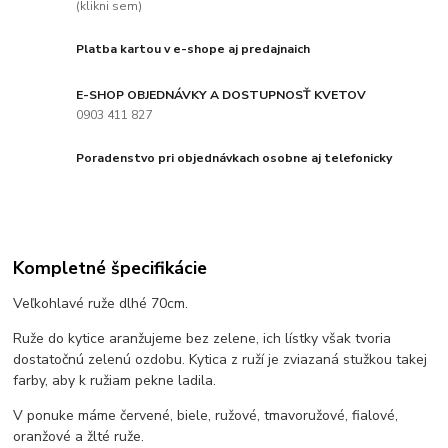
(klikni sem)
Platba kartou v e-shope aj predajnaich
E-SHOP OBJEDNÁVKY A DOSTUPNOSŤ KVETOV
0903 411 827
Poradenstvo pri objednávkach osobne aj telefonicky
Kompletné špecifikácie
Veľkohlavé ruže dlhé 70cm.
Ruže do kytice aranžujeme bez zelene, ich lístky však tvoria
dostatočnú zelenú ozdobu. Kytica z ruží je zviazaná stužkou takej
farby, aby k ružiam pekne ladila.
V ponuke máme červené, biele, ružové, tmavoružové, fialové,
oranžové a žlté ruže.