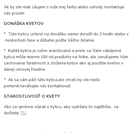
Ak by ste mali záujem o ruže inej farby alebo odrody, kontaktuje
nás prosím.
DONÁŠKA KVETOV
* Túto kyticu určenú na donášku vieme doručiť do 3 hodín alebo v
neskoršom čase a dátume podľa Vášho želania.
* Každá kytica je ručne aranžovaná a preto sa Vami zakúpená
kytica môže mierne líšiť od predlohy na fotke, ale zaručujeme Vám
zachovanie farebnosti a zloženia kytice ako aj použitie kvetov v
danej cenovej hladine.
* Ak sa vám páči táto kytica,ale chceli by ste niečo
pomeniť,neváhajte nás kontaktovať.
STAROSTLIVOSŤ O KVETY
Ako sa správne starať o kyticu, aby vydržala čo najdlhšie, sa
dočítate
TU
.