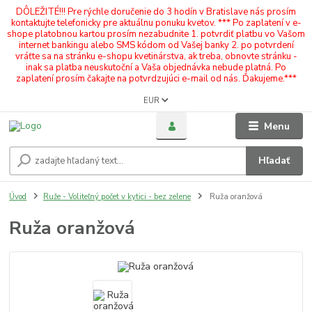
DÔLEŽITÉ!!! Pre rýchle doručenie do 3 hodín v Bratislave nás prosím
kontaktujte telefonicky pre aktuálnu ponuku kvetov. *** Po zaplatení v e-
shope platobnou kartou prosím nezabudnite 1. potvrdiť platbu vo Vašom
internet bankingu alebo SMS kódom od Vašej banky 2. po potvrdení
vráťte sa na stránku e-shopu kvetinárstva, ak treba, obnovte stránku -
inak sa platba neuskutoční a Vaša objednávka nebude platná. Po
zaplatení prosím čakajte na potvrdzujúci e-mail od nás. Ďakujeme.***
EUR
Menu
Hľadať
Úvod
Ruže - Voliteľný počet v kytici - bez zelene
Ruža oranžová
Ruža oranžová