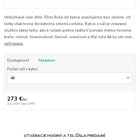
Veľkohlavé ruže dlhé 70cm.Ruže do kytice aranžujeme bez zelene, ich
lístky však tvoria dostatočnú zelenú ozdobu. Kytica z ruží je zviazaná
stužkou takej farby, aby k ružiam pekne ladila.V ponuke máme červené,
biele, ružové, tmavoružové, fialové, oranžové a žlté ruže.Ak by ste mal...
celý popis
Dostupnosť
Skladom
Počet ruží v kytici
273 €
/
ks
221,95 €
bez DPH
OTVÁRACIE HODINY A TEL.ČÍSLA PREDAJNÍ