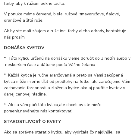
farby, aby k ružiam pekne ladila.
V ponuke máme červené, biele, ružové, tmavoružové, fialové,
oranžové a žlté ruže.
Ak by ste mali záujem o ruže inej farby alebo odrody, kontaktuje
nás prosím.
DONÁŠKA KVETOV
* Túto kyticu určenú na donášku vieme doručiť do 3 hodín alebo v
neskoršom čase a dátume podľa Vášho želania.
* Každá kytica je ručne aranžovaná a preto sa Vami zakúpená
kytica môže mierne líšiť od predlohy na fotke, ale zaručujeme Vám
zachovanie farebnosti a zloženia kytice ako aj použitie kvetov v
danej cenovej hladine.
* Ak sa vám páči táto kytica,ale chceli by ste niečo
pomeniť,neváhajte nás kontaktovať.
STAROSTLIVOSŤ O KVETY
Ako sa správne starať o kyticu, aby vydržala čo najdlhšie, sa