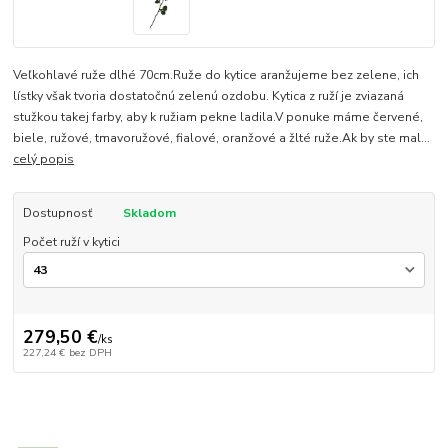
Veľkohlavé ruže dlhé 70cm.Ruže do kytice aranžujeme bez zelene, ich
lístky však tvoria dostatočnú zelenú ozdobu. Kytica z ruží je zviazaná
stužkou takej farby, aby k ružiam pekne ladila.V ponuke máme červené,
biele, ružové, tmavoružové, fialové, oranžové a žlté ruže.Ak by ste mal...
celý popis
Dostupnosť
Skladom
Počet ruží v kytici
279,50 €
/
ks
227,24 €
bez DPH