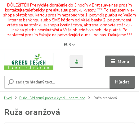
DÔLEŽITÉ!!! Pre rýchle doručenie do 3 hodín v Bratislave nás prosím
kontaktujte telefonicky pre aktuálnu ponuku kvetov. *** Po zaplatení v e-
shope platobnou kartou prosím nezabudnite 1. potvrdiť platbu vo Vašom
internet bankingu alebo SMS kódom od Vašej banky 2. po potvrdení
vráťte sa na stránku e-shopu kvetinárstva, ak treba, obnovte stránku -
inak sa platba neuskutoční a Vaša objednávka nebude platná. Po
zaplatení prosím čakajte na potvrdzujúci e-mail od nás. Ďakujeme.***
EUR
Menu
Hľadať
Úvod
Ruže - Voliteľný počet v kytici - bez zelene
Ruža oranžová
Ruža oranžová