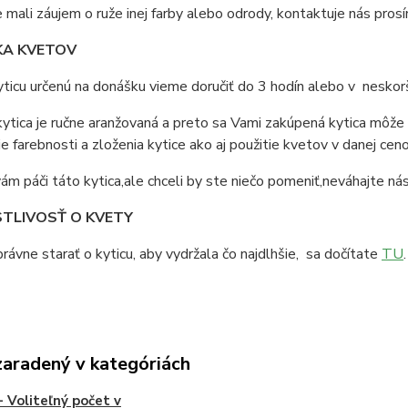
 mali záujem o ruže inej farby alebo odrody, kontaktuje nás prosí
A KVETOV
ticu určenú na donášku vieme doručiť do 3 hodín alebo v nesko
ytica je ručne aranžovaná a preto sa Vami zakúpená kytica môže 
e farebnosti a zloženia kytice ako aj použitie kvetov v danej ceno
ám páči táto kytica,ale chceli by ste niečo pomeniť,neváhajte ná
TLIVOSŤ O KVETY
rávne starať o kyticu, aby vydržala čo najdlhšie, sa dočítate
TU
.
zaradený v kategóriách
- Voliteľný počet v