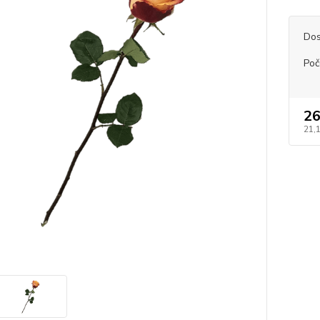
Dos
Poče
26
21,