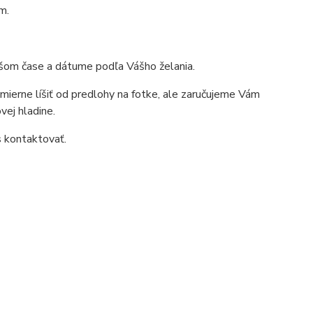
m.
ršom čase a dátume podľa Vášho želania.
mierne líšiť od predlohy na fotke, ale zaručujeme Vám
vej hladine.
s kontaktovať.