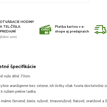
OTVÁRACIE HODINY
A TEL.ČÍSLA
Platba kartou v e-
PREDAJNÍ
shope aj predajnaich
(klikni sem)
tné špecifikácie
vé ruže dlhé 70cm.
ytice aranžujeme bez zelene, ich lístky však tvoria dostatočnú ze
y k ružiam pekne ladila.
máme červené, biele, ružové, tmavoružové, fialové, oranžové a žl