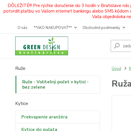
DÔLEŽITÉ!!! Pre rýchle doručenie do 3 hodín v Bratislave nás
potvrdiť platbu vo Vašom internet bankingu alebo SMS kódom od 
Vaša objednávka neb
O nás
**AKO NAKUPOVAŤ**
Obchodné podmienky
Ruže
Úvod
R
Ruža
Ruže - Voliteľný počet v kytici -
bez zelene
Kytice
Prekvapenie aranžéra
Kytice do guľata