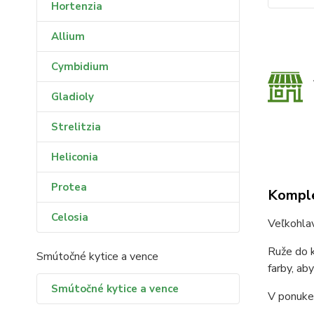
Hortenzia
Allium
Cymbidium
Gladioly
Strelitzia
Heliconia
Protea
Komple
Celosia
Veľkohla
Ruže do k
Smútočné kytice a vence
farby, ab
Smútočné kytice a vence
V ponuke 