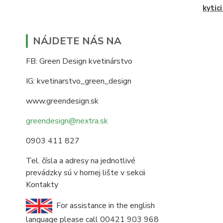
kytic
NÁJDETE NÁS NA
FB: Green Design kvetinárstvo
IG: kvetinarstvo_green_design
www.greendesign.sk
greendesign@nextra.sk
0903 411 827
Tel. čísla a adresy na jednotlivé
prevádzky sú v hornej lište v sekcii
Kontakty
For assistance in the english
language please call 00421 903 968