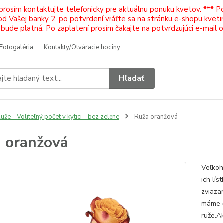
 prosím kontaktujte telefonicky pre aktuálnu ponuku kvetov. *** 
Vašej banky 2. po potvrdení vráťte sa na stránku e-shopu kvetiná
ude platná. Po zaplatení prosím čakajte na potvrdzujúci e-mail 
Fotogaléria
Kontakty/Otváracie hodiny
Hľadať
uže - Voliteľný počet v kytici - bez zelene
Ruža oranžová
 oranžová
Veľkoh
ich lís
zviaza
máme č
ruže.Ak