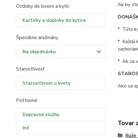
Ak by ste
Ozdoby do boxov a kytíc
DONÁŠK
Kartičky a doplnky do kytice
* Túto ky
Špeciálne aražmány
* Každá k
zachovani
Na objednávku
* Ak sa v
Starostlivosť
STAROS
Starostlivosť o kvety
Ako sa sp
Poštovné
Dopravné služby
Tovar 
Iné
Ruže 