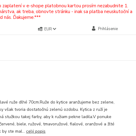
Po zaplatení v e-shope platobnou kartou prosím nezabudnite 1.
rstva, ak treba, obnovte stránku - inak sa platba neuskutoční a
od nás. Ďakujeme.***
Prihlásenie
EUR
lavé ruže dlhé 70cm.Ruže do kytice aranžujeme bez zelene,
tky však tvoria dostatočnú zelenú ozdobu. Kytica z ruží je
ná stužkou takej farby, aby k ružiam pekne ladila.V ponuke
ervené, biele, ružové, tmavoružové, fialové, oranžové a žlté
 by ste mal...
celý popis