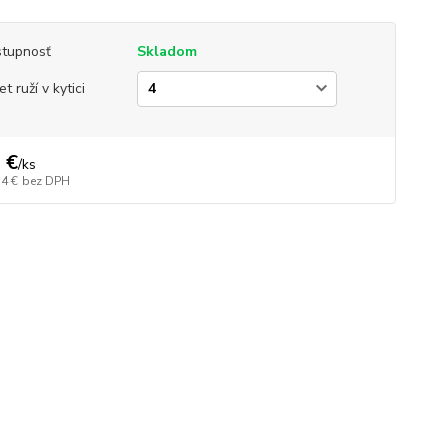
tupnosť
Skladom
t ruží v kytici
 €
/
ks
14 €
bez DPH