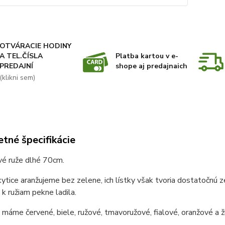
OTVÁRACIE HODINY
A TEL.ČÍSLA
Platba kartou v e-
PREDAJNÍ
shope aj predajnaich
(klikni sem)
tné špecifikácie
vé ruže dlhé 70cm.
ytice aranžujeme bez zelene, ich lístky však tvoria dostatočnú ze
y k ružiam pekne ladila.
máme červené, biele, ružové, tmavoružové, fialové, oranžové a žl