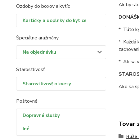
Ak by ste
Ozdoby do boxov a kytíc
DONÁŠK
Kartičky a doplnky do kytice
* Túto ky
Špeciálne aražmány
* Každá k
zachovani
Na objednávku
* Ak sa v
Starostlivosť
STAROS
Starostlivosť o kvety
Ako sa sp
Poštovné
Dopravné služby
Tovar 
Iné
Ruže 