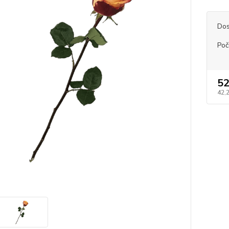
Dos
Poče
52
42,