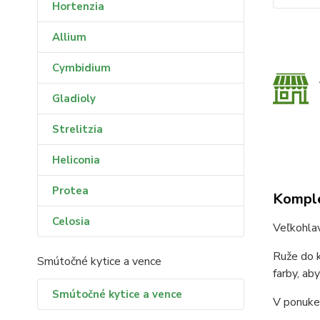
Hortenzia
Allium
Cymbidium
Gladioly
Strelitzia
Heliconia
Protea
Komple
Celosia
Veľkohla
Ruže do k
Smútočné kytice a vence
farby, ab
Smútočné kytice a vence
V ponuke 