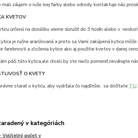
 mali záujem o ruže inej farby alebo odrody, kontaktuje nás prosí
A KVETOV
ticu určenú na donášku vieme doručiť do 3 hodín alebo v nesko
ytica je ručne aranžovaná a preto sa Vami zakúpená kytica môže 
e farebnosti a zloženia kytice ako aj použitie kvetov v danej ceno
ám páči táto kytica,ale chceli by ste niečo pomeniť,neváhajte ná
TLIVOSŤ O KVETY
rávne starať o kyticu, aby vydržala čo najdlhšie, sa dočítate
TU
.
zaradený v kategóriách
- Voliteľný počet v