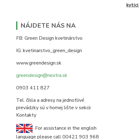
kytic
NÁJDETE NÁS NA
FB: Green Design kvetinárstvo
IG: kvetinarstvo_green_design
www.greendesign.sk
greendesign@nextra.sk
0903 411 827
Tel. čísla a adresy na jednotlivé
prevádzky sú v hornej lište v sekcii
Kontakty
For assistance in the english
language please call 00421 903 968