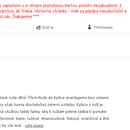
Po zaplatení v e-shope platobnou kartou prosím nezabudnite 1.
rstva, ak treba, obnovte stránku - inak sa platba neuskutoční a
od nás. Ďakujeme.***
Prihlásenie
EUR
lavé ruže dlhé 70cm.Ruže do kytice aranžujeme bez zelene,
tky však tvoria dostatočnú zelenú ozdobu. Kytica z ruží je
ná stužkou takej farby, aby k ružiam pekne ladila.V ponuke
ervené, biele, ružové, tmavoružové, fialové, oranžové a žlté
 by ste mal...
celý popis