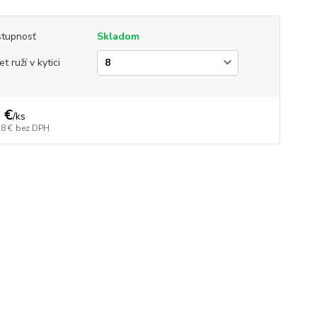
tupnosť
Skladom
t ruží v kytici
 €
/
ks
28 €
bez DPH