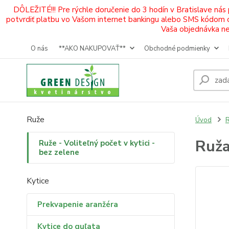
DÔLEŽITÉ!!! Pre rýchle doručenie do 3 hodín v Bratislave nás
potvrdiť platbu vo Vašom internet bankingu alebo SMS kódom od 
Vaša objednávka neb
O nás
**AKO NAKUPOVAŤ**
Obchodné podmienky
Ruže
Úvod
R
Ruža
Ruže - Voliteľný počet v kytici -
bez zelene
Kytice
Prekvapenie aranžéra
Kytice do guľata