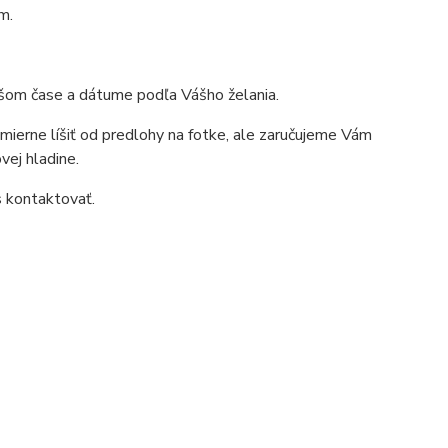
m.
ršom čase a dátume podľa Vášho želania.
mierne líšiť od predlohy na fotke, ale zaručujeme Vám
vej hladine.
s kontaktovať.