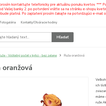
 prosím kontaktujte telefonicky pre aktuálnu ponuku kvetov. *** 
Vašej banky 2. po potvrdení vráťte sa na stránku e-shopu kvetiná
ude platná. Po zaplatení prosím čakajte na potvrdzujúci e-mail 
Fotogaléria
Kontakty/Otváracie hodiny
Hľadať
uže - Voliteľný počet v kytici - bez zelene
Ruža oranžová
 oranžová
Veľkoh
ich lís
zviaza
máme č
ruže.Ak