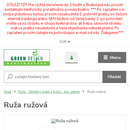
DÔLEŽITÉ!!! Pre rýchle doručenie do 3 hodín v Bratislave nás prosím
kontaktujte telefonicky pre aktuálnu ponuku kvetov. *** Po zaplatení v e-
shope platobnou kartou prosím nezabudnite 1. potvrdiť platbu vo Vašom
internet bankingu alebo SMS kódom od Vašej banky 2. po potvrdení
vráťte sa na stránku e-shopu kvetinárstva, ak treba, obnovte stránku -
inak sa platba neuskutoční a Vaša objednávka nebude platná. Po
zaplatení prosím čakajte na potvrdzujúci e-mail od nás. Ďakujeme.***
EUR
Menu
Hľadať
Úvod
Ruže - Voliteľný počet v kytici - bez zelene
Ruža ružová
Ruža ružová