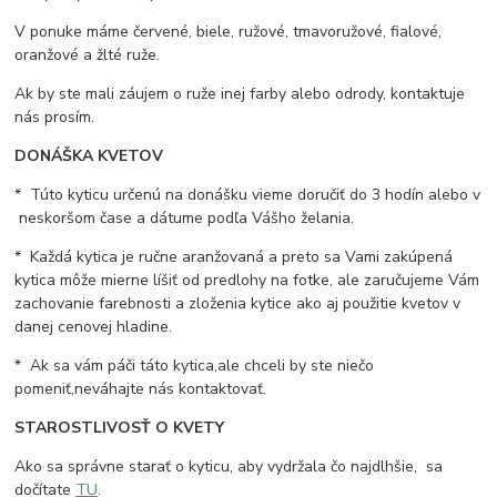
V ponuke máme červené, biele, ružové, tmavoružové, fialové,
oranžové a žlté ruže.
Ak by ste mali záujem o ruže inej farby alebo odrody, kontaktuje
nás prosím.
DONÁŠKA KVETOV
* Túto kyticu určenú na donášku vieme doručiť do 3 hodín alebo v
neskoršom čase a dátume podľa Vášho želania.
* Každá kytica je ručne aranžovaná a preto sa Vami zakúpená
kytica môže mierne líšiť od predlohy na fotke, ale zaručujeme Vám
zachovanie farebnosti a zloženia kytice ako aj použitie kvetov v
danej cenovej hladine.
* Ak sa vám páči táto kytica,ale chceli by ste niečo
pomeniť,neváhajte nás kontaktovať.
STAROSTLIVOSŤ O KVETY
Ako sa správne starať o kyticu, aby vydržala čo najdlhšie, sa
dočítate
TU
.