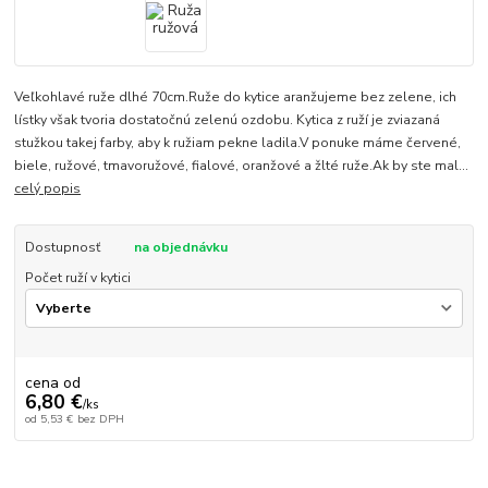
Veľkohlavé ruže dlhé 70cm.Ruže do kytice aranžujeme bez zelene, ich
lístky však tvoria dostatočnú zelenú ozdobu. Kytica z ruží je zviazaná
stužkou takej farby, aby k ružiam pekne ladila.V ponuke máme červené,
biele, ružové, tmavoružové, fialové, oranžové a žlté ruže.Ak by ste mal...
celý popis
Dostupnosť
na objednávku
Počet ruží v kytici
cena od
6,80 €
/
ks
od
5,53 €
bez DPH