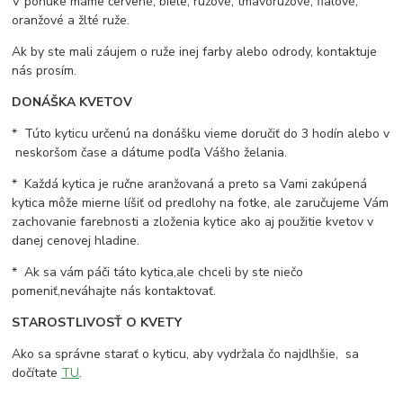
V ponuke máme červené, biele, ružové, tmavoružové, fialové,
oranžové a žlté ruže.
Ak by ste mali záujem o ruže inej farby alebo odrody, kontaktuje
nás prosím.
DONÁŠKA KVETOV
* Túto kyticu určenú na donášku vieme doručiť do 3 hodín alebo v
neskoršom čase a dátume podľa Vášho želania.
* Každá kytica je ručne aranžovaná a preto sa Vami zakúpená
kytica môže mierne líšiť od predlohy na fotke, ale zaručujeme Vám
zachovanie farebnosti a zloženia kytice ako aj použitie kvetov v
danej cenovej hladine.
* Ak sa vám páči táto kytica,ale chceli by ste niečo
pomeniť,neváhajte nás kontaktovať.
STAROSTLIVOSŤ O KVETY
Ako sa správne starať o kyticu, aby vydržala čo najdlhšie, sa
dočítate
TU
.