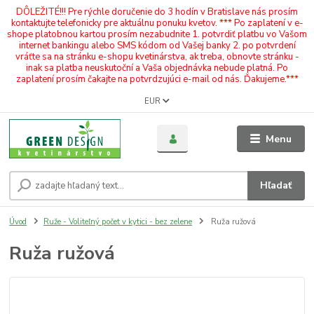
DÔLEŽITÉ!!! Pre rýchle doručenie do 3 hodín v Bratislave nás prosím
kontaktujte telefonicky pre aktuálnu ponuku kvetov. *** Po zaplatení v e-
shope platobnou kartou prosím nezabudnite 1. potvrdiť platbu vo Vašom
internet bankingu alebo SMS kódom od Vašej banky 2. po potvrdení
vráťte sa na stránku e-shopu kvetinárstva, ak treba, obnovte stránku -
inak sa platba neuskutoční a Vaša objednávka nebude platná. Po
zaplatení prosím čakajte na potvrdzujúci e-mail od nás. Ďakujeme.***
EUR
Menu
Hľadať
Úvod
Ruže - Voliteľný počet v kytici - bez zelene
Ruža ružová
Ruža ružová