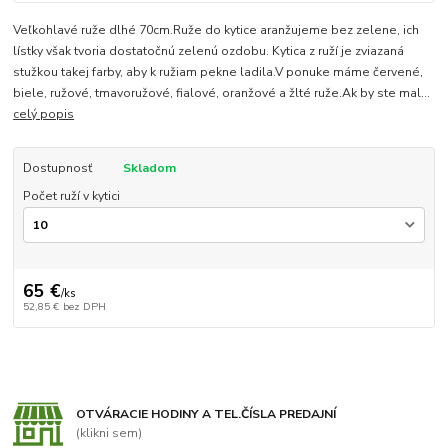
Veľkohlavé ruže dlhé 70cm.Ruže do kytice aranžujeme bez zelene, ich
lístky však tvoria dostatočnú zelenú ozdobu. Kytica z ruží je zviazaná
stužkou takej farby, aby k ružiam pekne ladila.V ponuke máme červené,
biele, ružové, tmavoružové, fialové, oranžové a žlté ruže.Ak by ste mal...
celý popis
Dostupnosť
Skladom
Počet ruží v kytici
65 €
/
ks
52,85 €
bez DPH
OTVÁRACIE HODINY A TEL.ČÍSLA PREDAJNÍ
(klikni sem)