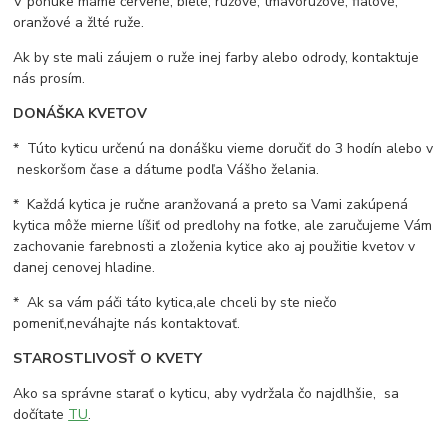
V ponuke máme červené, biele, ružové, tmavoružové, fialové,
oranžové a žlté ruže.
Ak by ste mali záujem o ruže inej farby alebo odrody, kontaktuje
nás prosím.
DONÁŠKA KVETOV
* Túto kyticu určenú na donášku vieme doručiť do 3 hodín alebo v
neskoršom čase a dátume podľa Vášho želania.
* Každá kytica je ručne aranžovaná a preto sa Vami zakúpená
kytica môže mierne líšiť od predlohy na fotke, ale zaručujeme Vám
zachovanie farebnosti a zloženia kytice ako aj použitie kvetov v
danej cenovej hladine.
* Ak sa vám páči táto kytica,ale chceli by ste niečo
pomeniť,neváhajte nás kontaktovať.
STAROSTLIVOSŤ O KVETY
Ako sa správne starať o kyticu, aby vydržala čo najdlhšie, sa
dočítate
TU
.