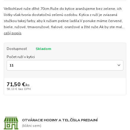
Veľkohlavé ruže dlhé 70cm.Ruže do kytice aranžujeme bez zelene, ich
lístky však tvoria dostatočnú zelenú ozdobu. Kytica z ruží je zviazaná
stužkou takej farby, aby k ružiam pekne ladila.V ponuke máme červené,
biele, ružové, tmavoružové, fialové, oranžové a žlté ruže.Ak by ste mal...
celý popis
Dostupnosť
Skladom
Počet ruží v kytici
71,50 €
/
ks
58,13 €
bez DPH
OTVÁRACIE HODINY A TEL.ČÍSLA PREDAJNÍ
(klikni sem)