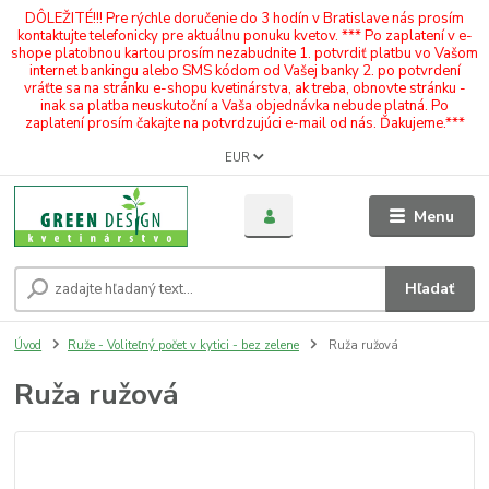
DÔLEŽITÉ!!! Pre rýchle doručenie do 3 hodín v Bratislave nás prosím
kontaktujte telefonicky pre aktuálnu ponuku kvetov. *** Po zaplatení v e-
shope platobnou kartou prosím nezabudnite 1. potvrdiť platbu vo Vašom
internet bankingu alebo SMS kódom od Vašej banky 2. po potvrdení
vráťte sa na stránku e-shopu kvetinárstva, ak treba, obnovte stránku -
inak sa platba neuskutoční a Vaša objednávka nebude platná. Po
zaplatení prosím čakajte na potvrdzujúci e-mail od nás. Ďakujeme.***
EUR
Menu
Hľadať
Úvod
Ruže - Voliteľný počet v kytici - bez zelene
Ruža ružová
Ruža ružová