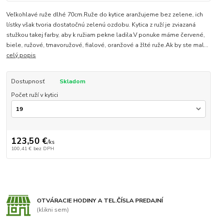
Veľkohlavé ruže dlhé 70cm.Ruže do kytice aranžujeme bez zelene, ich
lístky však tvoria dostatočnú zelenú ozdobu. Kytica z ruží je zviazaná
stužkou takej farby, aby k ružiam pekne ladila.V ponuke máme červené,
biele, ružové, tmavoružové, fialové, oranžové a žlté ruže.Ak by ste mal...
celý popis
Dostupnosť
Skladom
Počet ruží v kytici
123,50 €
/
ks
100,41 €
bez DPH
OTVÁRACIE HODINY A TEL.ČÍSLA PREDAJNÍ
(klikni sem)