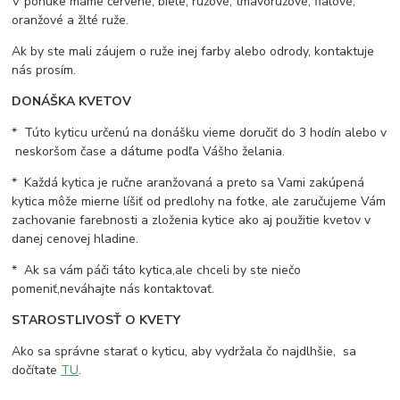
V ponuke máme červené, biele, ružové, tmavoružové, fialové,
oranžové a žlté ruže.
Ak by ste mali záujem o ruže inej farby alebo odrody, kontaktuje
nás prosím.
DONÁŠKA KVETOV
* Túto kyticu určenú na donášku vieme doručiť do 3 hodín alebo v
neskoršom čase a dátume podľa Vášho želania.
* Každá kytica je ručne aranžovaná a preto sa Vami zakúpená
kytica môže mierne líšiť od predlohy na fotke, ale zaručujeme Vám
zachovanie farebnosti a zloženia kytice ako aj použitie kvetov v
danej cenovej hladine.
* Ak sa vám páči táto kytica,ale chceli by ste niečo
pomeniť,neváhajte nás kontaktovať.
STAROSTLIVOSŤ O KVETY
Ako sa správne starať o kyticu, aby vydržala čo najdlhšie, sa
dočítate
TU
.