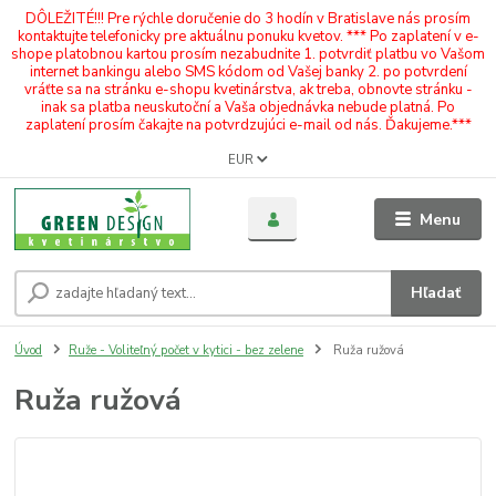
DÔLEŽITÉ!!! Pre rýchle doručenie do 3 hodín v Bratislave nás prosím
kontaktujte telefonicky pre aktuálnu ponuku kvetov. *** Po zaplatení v e-
shope platobnou kartou prosím nezabudnite 1. potvrdiť platbu vo Vašom
internet bankingu alebo SMS kódom od Vašej banky 2. po potvrdení
vráťte sa na stránku e-shopu kvetinárstva, ak treba, obnovte stránku -
inak sa platba neuskutoční a Vaša objednávka nebude platná. Po
zaplatení prosím čakajte na potvrdzujúci e-mail od nás. Ďakujeme.***
EUR
Menu
Hľadať
Úvod
Ruže - Voliteľný počet v kytici - bez zelene
Ruža ružová
Ruža ružová