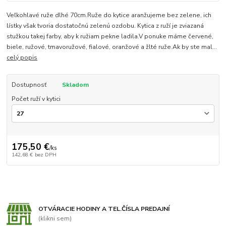
Veľkohlavé ruže dlhé 70cm.Ruže do kytice aranžujeme bez zelene, ich
lístky však tvoria dostatočnú zelenú ozdobu. Kytica z ruží je zviazaná
stužkou takej farby, aby k ružiam pekne ladila.V ponuke máme červené,
biele, ružové, tmavoružové, fialové, oranžové a žlté ruže.Ak by ste mal...
celý popis
Dostupnosť
Skladom
Počet ruží v kytici
175,50 €
/
ks
142,68 €
bez DPH
OTVÁRACIE HODINY A TEL.ČÍSLA PREDAJNÍ
(klikni sem)