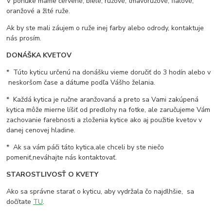
V ponuke máme červené, biele, ružové, tmavoružové, fialové,
oranžové a žlté ruže.
Ak by ste mali záujem o ruže inej farby alebo odrody, kontaktuje
nás prosím.
DONÁŠKA KVETOV
* Túto kyticu určenú na donášku vieme doručiť do 3 hodín alebo v
neskoršom čase a dátume podľa Vášho želania.
* Každá kytica je ručne aranžovaná a preto sa Vami zakúpená
kytica môže mierne líšiť od predlohy na fotke, ale zaručujeme Vám
zachovanie farebnosti a zloženia kytice ako aj použitie kvetov v
danej cenovej hladine.
* Ak sa vám páči táto kytica,ale chceli by ste niečo
pomeniť,neváhajte nás kontaktovať.
STAROSTLIVOSŤ O KVETY
Ako sa správne starať o kyticu, aby vydržala čo najdlhšie, sa
dočítate
TU
.