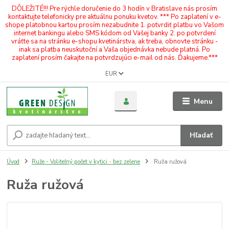
DÔLEŽITÉ!!! Pre rýchle doručenie do 3 hodín v Bratislave nás prosím
kontaktujte telefonicky pre aktuálnu ponuku kvetov. *** Po zaplatení v e-
shope platobnou kartou prosím nezabudnite 1. potvrdiť platbu vo Vašom
internet bankingu alebo SMS kódom od Vašej banky 2. po potvrdení
vráťte sa na stránku e-shopu kvetinárstva, ak treba, obnovte stránku -
inak sa platba neuskutoční a Vaša objednávka nebude platná. Po
zaplatení prosím čakajte na potvrdzujúci e-mail od nás. Ďakujeme.***
EUR
Menu
Hľadať
Úvod
Ruže - Voliteľný počet v kytici - bez zelene
Ruža ružová
Ruža ružová