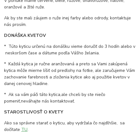
V ponuke máme červené, biele, ružové, tmavoružové, fialové,
oranžové a žlté ruže.
Ak by ste mali záujem o ruže inej farby alebo odrody, kontaktuje
nás prosím.
DONÁŠKA KVETOV
* Túto kyticu určenú na donášku vieme doručiť do 3 hodín alebo v
neskoršom čase a dátume podľa Vášho želania.
* Každá kytica je ručne aranžovaná a preto sa Vami zakúpená
kytica môže mierne líšiť od predlohy na fotke, ale zaručujeme Vám
zachovanie farebnosti a zloženia kytice ako aj použitie kvetov v
danej cenovej hladine.
* Ak sa vám páči táto kytica,ale chceli by ste niečo
pomeniť,neváhajte nás kontaktovať.
STAROSTLIVOSŤ O KVETY
Ako sa správne starať o kyticu, aby vydržala čo najdlhšie, sa
dočítate
TU
.