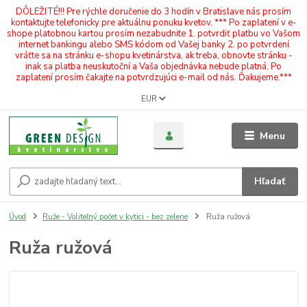
DÔLEŽITÉ!!! Pre rýchle doručenie do 3 hodín v Bratislave nás prosím
kontaktujte telefonicky pre aktuálnu ponuku kvetov. *** Po zaplatení v e-
shope platobnou kartou prosím nezabudnite 1. potvrdiť platbu vo Vašom
internet bankingu alebo SMS kódom od Vašej banky 2. po potvrdení
vráťte sa na stránku e-shopu kvetinárstva, ak treba, obnovte stránku -
inak sa platba neuskutoční a Vaša objednávka nebude platná. Po
zaplatení prosím čakajte na potvrdzujúci e-mail od nás. Ďakujeme.***
EUR
Menu
Hľadať
Úvod
Ruže - Voliteľný počet v kytici - bez zelene
Ruža ružová
Ruža ružová