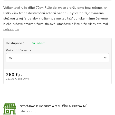
Veľkohlavé ruže dlhé 70cm.Ruže do kytice aranžujeme bez zelene, ich
lístky však tvoria dostatočnú zelenú ozdobu. Kytica z ruží je zviazaná
stužkou takej farby, aby k ružiam pekne ladila.V ponuke máme červené,
biele, ružové, tmavoružové, fialové, oranžové a žlté ruže.Ak by ste mal...
celý popis
Dostupnosť
Skladom
Počet ruží v kytici
260 €
/
ks
211,38 €
bez DPH
OTVÁRACIE HODINY A TEL.ČÍSLA PREDAJNÍ
(klikni sem)